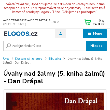
.Vážení zákazníci, Upozorňujeme ,že z důvodu dovolených nebudeme
schopni od 3.8 do 17.8. zpracovávat Vaše objednávky . Také se to tyká i
kamenné prodejny Logos v Třinci. Děkujeme za pochopení .
0
ks
+420 775688827 +420 737670415
CZK
za
0 Kč
(Po-Pá, 9-16 hod.)
Menu
Hledat
Úvod
Křesťanská literatura
Biblistika
Úvahy nad žalmy (5. kniha
žalmů) - Dan Drápal
Úvahy nad žalmy (5. kniha žalmů)
- Dan Drápal