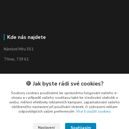
Kde nás najdete
Náměstí Míru 551
Třinec, 739 61
🍪 Jak byste rádi své cookies?
Kontakty
Soubory cookies používáme ke správnému fungování našeho e-
shopu a v případě vašeho souhlasu také ke sledování statistik o
webu, měření efektivity reklamních kampaní, zapamatování vašeho
oblíbeného nastavení při používání stránek, či zobrazení reklam
odpovídajících vašim preferencím.
Více k využití cookies
Elogos
Souhlasím
Nastavení