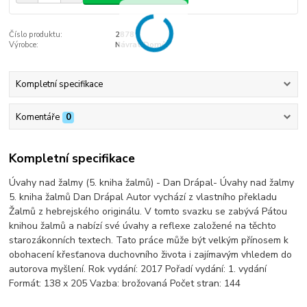
Číslo produktu:
2878
Výrobce:
Návrat Domů
Kompletní specifikace
Komentáře
0
Kompletní specifikace
Úvahy nad žalmy (5. kniha žalmů) - Dan Drápal- Úvahy nad žalmy
5. kniha žalmů Dan Drápal Autor vychází z vlastního překladu
Žalmů z hebrejského originálu. V tomto svazku se zabývá Pátou
knihou žalmů a nabízí své úvahy a reflexe založené na těchto
starozákonních textech. Tato práce může být velkým přínosem k
obohacení křesťanova duchovního života i zajímavým vhledem do
autorova myšlení. Rok vydání: 2017 Pořadí vydání: 1. vydání
Formát: 138 x 205 Vazba: brožovaná Počet stran: 144