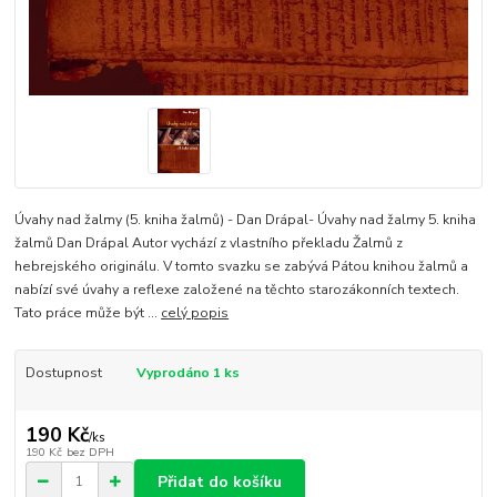
Úvahy nad žalmy (5. kniha žalmů) - Dan Drápal- Úvahy nad žalmy 5. kniha
žalmů Dan Drápal Autor vychází z vlastního překladu Žalmů z
hebrejského originálu. V tomto svazku se zabývá Pátou knihou žalmů a
nabízí své úvahy a reflexe založené na těchto starozákonních textech.
Tato práce může být ...
celý popis
Dostupnost
Vyprodáno 1 ks
190 Kč
/
ks
190 Kč
bez DPH
Přidat do košíku