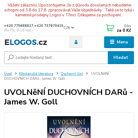
.Vážení zákazníci, Upozorňujeme ,že z důvodu dovolených nebudeme
schopni od 3.8 do 17.8. zpracovávat Vaše objednávky . Také se to tyká i
kamenné prodejny Logos v Třinci. Děkujeme za pochopení .
0
ks
+420 775688827 +420 737670415
CZK
za
0 Kč
(Po-Pá, 9-16 hod.)
Menu
Hledat
Úvod
Křesťanská literatura
Duchovní růst
UVOLNěNÍ
DUCHOVNÍCH DARů -James W. Goll
UVOLNěNÍ DUCHOVNÍCH DARů -
James W. Goll