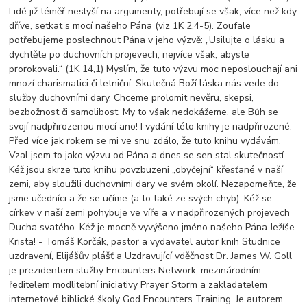
Lidé již téměř neslyší na argumenty, potřebují se však, více než kdy
dříve, setkat s mocí našeho Pána (viz 1K 2,4-5). Zoufale
potřebujeme poslechnout Pána v jeho výzvě: „Usilujte o lásku a
dychtěte po duchovních projevech, nejvíce však, abyste
prorokovali.“ (1K 14,1) Myslím, že tuto výzvu moc neposlouchají ani
mnozí charismatici či letniční. Skutečná Boží láska nás vede do
služby duchovními dary. Chceme prolomit nevěru, skepsi,
bezbožnost či samolibost. My to však nedokážeme, ale Bůh se
svojí nadpřirozenou mocí ano! I vydání této knihy je nadpřirozené.
Před více jak rokem se mi ve snu zdálo, že tuto knihu vydávám.
Vzal jsem to jako výzvu od Pána a dnes se sen stal skutečností.
Kéž jsou skrze tuto knihu povzbuzeni „obyčejní“ křesťané v naší
zemi, aby sloužili duchovními dary ve svém okolí. Nezapomeňte, že
jsme učedníci a že se učíme (a to také ze svých chyb). Kéž se
církev v naší zemi pohybuje ve víře a v nadpřirozených projevech
Ducha svatého. Kéž je mocně vyvýšeno jméno našeho Pána Ježíše
Krista! - Tomáš Korčák, pastor a vydavatel autor knih Studnice
uzdravení, Elijášův plášť a Uzdravující vděčnost Dr. James W. Goll
je prezidentem služby Encounters Network, mezinárodním
ředitelem modlitební iniciativy Prayer Storm a zakladatelem
internetové biblické školy God Encounters Training. Je autorem