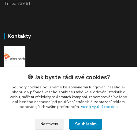
Třinec, 739 61
Kontakty
Elogos
🍪 Jak byste rádi své cookies?
Soubory cookies používáme ke správnému fungování našeho e-
Petr Nedvídek
shopu a v případě vašeho souhlasu také ke sledování statistik o
+420 775688827 +420 737670415
webu, měření efektivity reklamních kampaní, zapamatování vašeho
(Po-Pá, 9-16 hod.)
oblíbeného nastavení při používání stránek, či zobrazení reklam
odpovídajících vašim preferencím.
Více k využití cookies
info@elogos.cz
Souhlasím
Nastavení