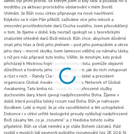
James byl první prorok, se kterým jsem si kdy sedl a požádal ho o
modlitbu za aktivaci prorockého obdarování v mém životě.
Vnímám, že Bůh svou církev připravuje na nové navštívení.
Kdykoliv se k nám Pán přiblíží, zažíváme více jeho milosti a
zmocnění prostřednictvím darů Ducha svatého. Jsem přesvědčený
o tom, že žijeme v době, kdy nestačí spokojit se s teoretickými
znalostmi ohledně darů Boží milosti. Bůh chce, abychom důvěrně
znali jeho hlas a činili jeho jménem – pod jeho pomazáním a skrze
jeho dary – mocné skutky. Jsem Jamesovi vděčný za námahu lásky,
s níž pro nás připravil tuto knihu. Věřím, že mnohým, kdo právě
přicházejí k Mistrovu hojně prostřenému stolu, pomůže objasnit
důležitost a hodnotu jeho darů a ukáže jim, jak do nich vstupovat
a růst v nich. - Randy Clark, D. Min. zakladatel a prezident
organizace Global Awakening a Apostolic Network of Global
Awakening Tato kniha nás uvádí do nadpřirozené služby
duchovními dary, které zjevují nadpřirozeného Boha. Žijeme v
době, která povýšila lidský rozum nad Boha. Bůh je nahrazen
člověkem. Lidé si myslí, že je vše vysvětlitelné a tím uchopitelné.
Dokonce i v církvi určité teologické proudy vytěsňují nadpřirozené
Boží zásahy tím, co je „rozumné“ a z hlediska tohoto světa
přijatelné. Bůh se však nemění a je stále Bohem zázraků. Rád
rozbíjí v myslích lidí pevnosti pyšného rozumování (viz 2K 10,4-5).