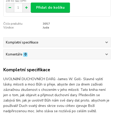
239 Kč
bez DPH
Přidat do košíku
Číslo produktu:
3057
Výrobce:
Juda
Kompletní specifikace
Komentáře
0
Kompletní specifikace
UVOLNěNÍ DUCHOVNÍCH DARů -James W. Goll- Slavné vylití
lásky, milosti a moci Bůh si přeje, abyste den za dnem zažívali
zázračnou zkušenost s chozením v jeho milosti. Tato kniha není
jen o tom, jak objevit a přijmout duchovní dary. Především se
zabývá tím, jak je uvolnit! Bůh nám své dary dal proto, abychom je
používali! Duch svatý dnes skrze svou církev zjevuje Boží
nadpřirozenou moc. Jeho sláva se rozlévá po celém světě.