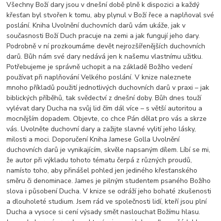
Všechny Boží dary jsou v dnešní době plně k dispozici a každý
křesťan byl stvořen k tomu, aby plynul v Boží řece a naplňoval své
poslání. Kniha Uvolnění duchovních darů vám ukáže, jak v
současnosti Boží Duch pracuje na zemi a jak fungují jeho dary.
Podrobně v ní prozkoumáme devět nejrozšířenějších duchovních
darů. Bůh nám své dary nedává jen k našemu vlastnímu užitku.
Potřebujeme je správně uchopit a na základě Božího vedení
používat při naplňování Velkého poslání. V knize naleznete
mnoho příkladů použití jednotlivých duchovních darů v praxi – jak
biblických příběhů, tak svědectví z dnešní doby. Bůh dnes touží
vylévat dary Ducha na svůj lid čím dál více – s větší autoritou a
mocnějším dopadem. Objevte, co chce Pán dělat pro vás a skrze
vás. Uvolněte duchovní dary a zažijte slavné vylití jeho lásky,
milosti a moci. Doporučení Kniha Jamese Golla Uvolnění
duchovních darů je vynikajícím, skvěle napsaným dílem. Líbí se mi,
že autor při výkladu tohoto tématu čerpá z různých proudů,
namísto toho, aby přinášel pohled jen jediného křesťanského
směru či denominace. James je pilným studentem psaného Božího
slova i působení Ducha. V knize se odráží jeho bohaté zkušenosti
a dlouholeté studium. Jsem rád ve společnosti lidí, kteří jsou plní
Ducha a vysoce si cení výsady smět naslouchat Božímu hlasu.