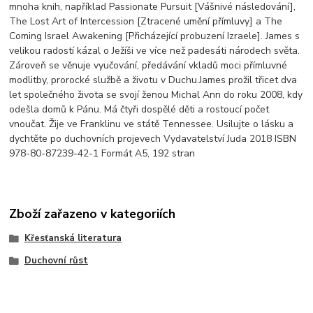
mnoha knih, například Passionate Pursuit [Vášnivé následování],
The Lost Art of Intercession [Ztracené umění přímluvy] a The
Coming Israel Awakening [Přicházející probuzení Izraele]. James s
velikou radostí kázal o Ježíši ve více než padesáti národech světa.
Zároveň se věnuje vyučování, předávání vkladů moci přímluvné
modlitby, prorocké službě a životu v Duchu.James prožil třicet dva
let společného života se svojí ženou Michal Ann do roku 2008, kdy
odešla domů k Pánu. Má čtyři dospělé děti a rostoucí počet
vnoučat. Žije ve Franklinu ve státě Tennessee. Usilujte o lásku a
dychtěte po duchovních projevech Vydavatelství Juda 2018 ISBN
978-80-87239-42-1 Formát A5, 192 stran
Zboží zařazeno v kategoriích
Křesťanská literatura
Duchovní růst