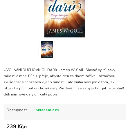
UVOLNěNÍ DUCHOVNÍCH DARů -James W. Goll- Slavné vylití lásky,
milosti a moci Bůh si přeje, abyste den za dnem zažívali zázračnou
zkušenost s chozením v jeho milosti. Tato kniha není jen o tom, jak
objevit a přijmout duchovní dary. Především se zabývá tím, jak je uvolnit!
Bůh nám své dary d...
celý popis
Dostupnost
Skladem 2 ks
239 Kč
/
ks