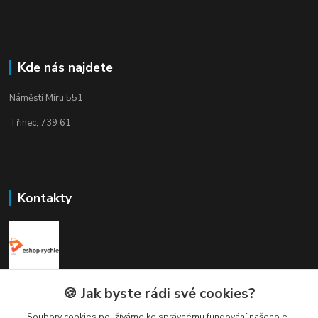
Kde nás najdete
Náměstí Míru 551
Třinec, 739 61
Kontakty
Elogos
🍪 Jak byste rádi své cookies?
Soubory cookies používáme ke správnému fungování našeho e-