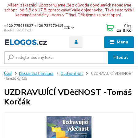
.Vážení zákazníci, Upozorňujeme ,že z důvodu dovolených nebudeme
schopni od 3.8 do 17.8. zpracovávat Vaše objednávky . Také se to tyká i
kamenné prodejny Logos v Třinci. Děkujeme za pochopení .
0
ks
+420 775688827 +420 737670415
CZK
za
0 Kč
(Po-Pá, 9-16 hod.)
Menu
Hledat
Úvod
Křesťanská literatura
Duchovní růst
UZDRAVUJÍCÍ VDěčNOST
-Tomáš Korčák
UZDRAVUJÍCÍ VDěčNOST -Tomáš
Korčák