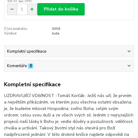
109 Kč
bez DPH
Přidat do košíku
Číslo produktu:
3058
Výrobce:
Juda
Kompletní specifikace
Komentáře
0
Kompletní specifikace
UZDRAVUJÍCÍ VDěčNOST -Tomáš Korčák- Ježíš nás učí, že prvním
a největším přikázáním, ve kterém jsou všechna ostatní obsažena,
je, že budeme milovat Hospodina, svého Boha, celým svým
srdcem, celou svou duší a ze všech svých sil. Jedním z nejryzejších
projevů naší lásky k Bohu je, vedle důvěry a poslušnosti, vděčnost,
chvála a uctívání. Takový životní styl nás otevírá pro Boží
nadpřirozené jednání. V této drobné knížce najdete odpovědi na