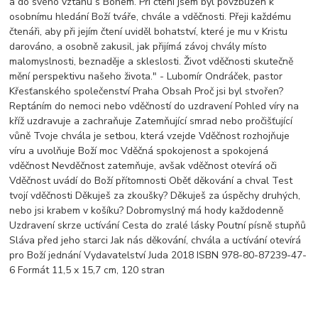
a do svého vztahu s Bohem. Při čtení jsem byl povzbuzen k
osobnímu hledání Boží tváře, chvále a vděčnosti. Přeji každému
čtenáři, aby při jejím čtení uviděl bohatství, které je mu v Kristu
darováno, a osobně zakusil, jak přijímá závoj chvály místo
malomyslnosti, beznaděje a skleslosti. Život vděčnosti skutečně
mění perspektivu našeho života." - Lubomír Ondráček, pastor
Křesťanského společenství Praha Obsah Proč jsi byl stvořen?
Reptáním do nemoci nebo vděčností do uzdravení Pohled víry na
kříž uzdravuje a zachraňuje Zatemňující smrad nebo pročišťující
vůně Tvoje chvála je setbou, která vzejde Vděčnost rozhojňuje
víru a uvolňuje Boží moc Vděčná spokojenost a spokojená
vděčnost Nevděčnost zatemňuje, avšak vděčnost otevírá oči
Vděčnost uvádí do Boží přítomnosti Oběť děkování a chval Test
tvojí vděčnosti Děkuješ za zkoušky? Děkuješ za úspěchy druhých,
nebo jsi krabem v košíku? Dobromyslný má hody každodenně
Uzdravení skrze uctívání Cesta do zralé lásky Poutní písně stupňů
Sláva před jeho starci Jak nás děkování, chvála a uctívání otevírá
pro Boží jednání Vydavatelství Juda 2018 ISBN 978-80-87239-47-
6 Formát 11,5 x 15,7 cm, 120 stran