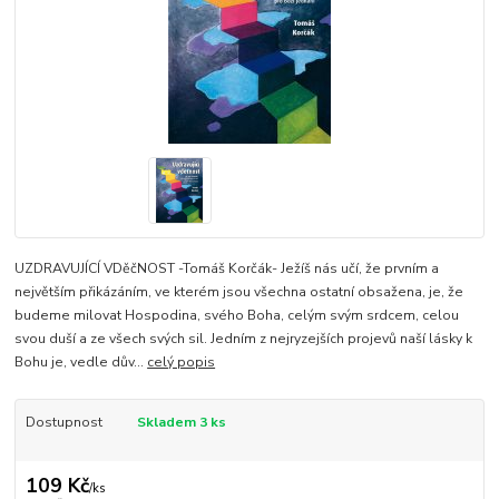
UZDRAVUJÍCÍ VDěčNOST -Tomáš Korčák- Ježíš nás učí, že prvním a
největším přikázáním, ve kterém jsou všechna ostatní obsažena, je, že
budeme milovat Hospodina, svého Boha, celým svým srdcem, celou
svou duší a ze všech svých sil. Jedním z nejryzejších projevů naší lásky k
Bohu je, vedle dův...
celý popis
Dostupnost
Skladem 3 ks
109 Kč
/
ks