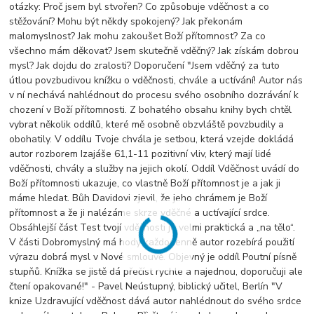
otázky: Proč jsem byl stvořen? Co způsobuje vděčnost a co
stěžování? Mohu být někdy spokojený? Jak překonám
malomyslnost? Jak mohu zakoušet Boží přítomnost? Za co
všechno mám děkovat? Jsem skutečně vděčný? Jak získám dobrou
mysl? Jak dojdu do zralosti? Doporučení "Jsem vděčný za tuto
útlou povzbudivou knížku o vděčnosti, chvále a uctívání! Autor nás
v ní nechává nahlédnout do procesu svého osobního dozrávání k
chození v Boží přítomnosti. Z bohatého obsahu knihy bych chtěl
vybrat několik oddílů, které mě osobně obzvláště povzbudily a
obohatily. V oddílu Tvoje chvála je setbou, která vzejde dokládá
autor rozborem Izajáše 61,1-11 pozitivní vliv, který mají lidé
vděčnosti, chvály a služby na jejich okolí. Oddíl Vděčnost uvádí do
Boží přítomnosti ukazuje, co vlastně Boží přítomnost je a jak ji
máme hledat. Bůh Davidovi zjevil, že jeho chrámem je Boží
přítomnost a že ji nalézáme skrze vděčné a uctívající srdce.
Obsáhlejší část Test tvojí vděčnosti je velmi praktická a „na tělo“.
V části Dobromyslný má hody každodenně autor rozebírá použití
výrazu dobrá mysl v Nové smlouvě. Objevný je oddíl Poutní písně
stupňů. Knížka se jistě dá přečíst rychle a najednou, doporučuji ale
čtení opakované!" - Pavel Neústupný, biblický učitel, Berlín "V
knize Uzdravující vděčnost dává autor nahlédnout do svého srdce