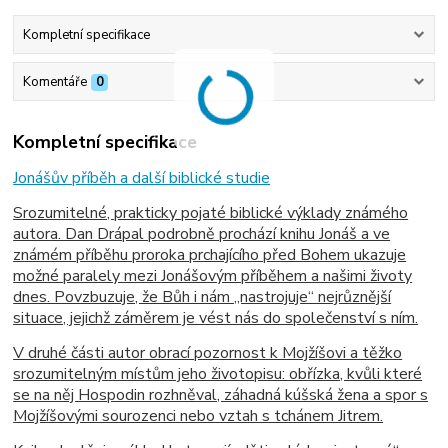
Kompletní specifikace
Komentáře
0
Kompletní specifikace
Jonášův příběh a další biblické studie
Srozumitelné, prakticky pojaté biblické výklady známého
autora. Dan Drápal podrobně prochází knihu Jonáš a ve
známém příběhu proroka prchajícího před Bohem ukazuje
možné paralely mezi Jonášovým příběhem a našimi životy
dnes. Povzbuzuje, že Bůh i nám „nastrojuje“ nejrůznější
situace, jejichž záměrem je vést nás do společenství s ním.
V druhé části autor obrací pozornost k Mojžíšovi a těžko
srozumitelným místům jeho životopisu: obřízka, kvůli které
se na něj Hospodin rozhněval, záhadná kúšská žena a spor s
Mojžíšovými sourozenci nebo vztah s tchánem Jitrem.