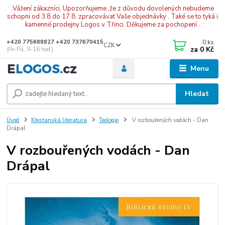
.Vážení zákazníci, Upozorňujeme ,že z důvodu dovolených nebudeme
schopni od 3.8 do 17.8. zpracovávat Vaše objednávky . Také se to tyká i
kamenné prodejny Logos v Třinci. Děkujeme za pochopení .
0
ks
+420 775688827 +420 737670415
CZK
za
0 Kč
(Po-Pá, 9-16 hod.)
Menu
Hledat
Úvod
Křesťanská literatura
Teologie
V rozbouřených vodách - Dan
Drápal
V rozbouřených vodách - Dan
Drápal