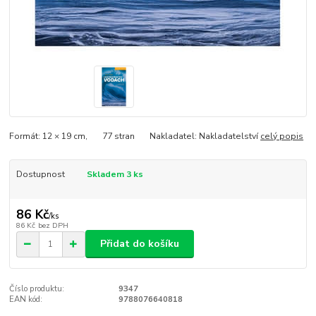
Formát: 12 × 19 cm, 77 stran Nakladatel: Nakladatelství
celý popis
Dostupnost
Skladem 3 ks
86 Kč
/
ks
86 Kč
bez DPH
Přidat do košíku
Číslo produktu:
9347
EAN kód:
9788076640818