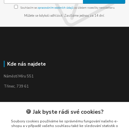
Souhlasím se
zpracováním osobních údajů
za účelem rozesílky newsletteru.
Můžete se kdykoli odhlásit. Zasíláme jednou za 14 dní.
Kde nás najdete
Náměstí Míru 551
Třinec, 739 61
🍪 Jak byste rádi své cookies?
Kontakty
Soubory cookies používáme ke správnému fungování našeho e-
shopu a v případě vašeho souhlasu také ke sledování statistik o