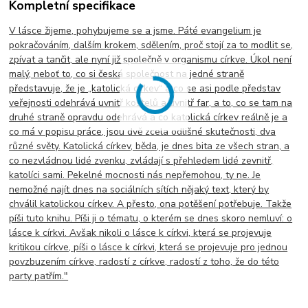
Kompletní specifikace
V lásce žijeme, pohybujeme se a jsme. Páté evangelium je
pokračováním, dalším krokem, sdělením, proč stojí za to modlit se,
zpívat a tančit, ale nyní již společně v organismu církve. Úkol není
malý, neboť to, co si česká společnost na jedné straně
představuje, že je „katolická církev“ a co se asi podle představ
veřejnosti odehrává uvnitř kostelů a uvnitř far, a to, co se tam na
druhé straně opravdu odehrává a co katolická církev reálně je a
co má v popisu práce, jsou dvě zcela odlišné skutečnosti, dva
různé světy. Katolická církev, běda, je dnes bita ze všech stran, a
co nezvládnou lidé zvenku, zvládají s přehledem lidé zevnitř,
katolíci sami. Pekelné mocnosti nás nepřemohou, ty ne. Je
nemožné najít dnes na sociálních sítích nějaký text, který by
chválil katolickou církev. A přesto, ona potěšení potřebuje. Takže
píši tuto knihu. Píši ji o tématu, o kterém se dnes skoro nemluví: o
lásce k církvi. Avšak nikoli o lásce k církvi, která se projevuje
kritikou církve, píši o lásce k církvi, která se projevuje pro jednou
povzbuzením církve, radostí z církve, radostí z toho, že do této
party patřím."