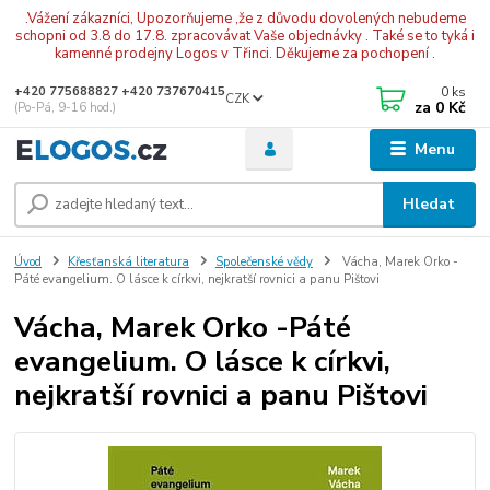
.Vážení zákazníci, Upozorňujeme ,že z důvodu dovolených nebudeme
schopni od 3.8 do 17.8. zpracovávat Vaše objednávky . Také se to tyká i
kamenné prodejny Logos v Třinci. Děkujeme za pochopení .
0
ks
+420 775688827 +420 737670415
CZK
za
0 Kč
(Po-Pá, 9-16 hod.)
Menu
Hledat
Úvod
Křesťanská literatura
Společenské vědy
Vácha, Marek Orko -
Páté evangelium. O lásce k církvi, nejkratší rovnici a panu Pištovi
Vácha, Marek Orko -Páté
evangelium. O lásce k církvi,
nejkratší rovnici a panu Pištovi