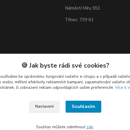
Náměstí Míru 551
Třinec, 739 61
🍪 Jak byste rádi své cookies?
používáme ke správnému fungování našeho e-shopu a v případě vašeho
k o webu, měření efektivity reklamních kampaní, zapamatování vašeho o
 stránek, či zobrazení reklam odpovídajících vašim preferencím.
Více k v
Souhlasím
Nastavení
Souhlas můžete odmítnout
zde
.