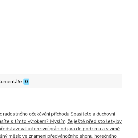
Komentáře
0
síc radostného očekávání příchodu Spasitele a duchovní
lasíte s tímto výrokem? Myslím, že ještě před sto lety by
představoval intenzivní práci od jara do podzimu a v zimě
 Rušný měsíc ve znamení předvánočního shonu, horečného