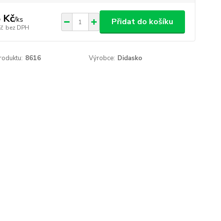
 Kč
/
ks
Přidat do košíku
Kč
bez DPH
roduktu:
8616
Výrobce:
Didasko