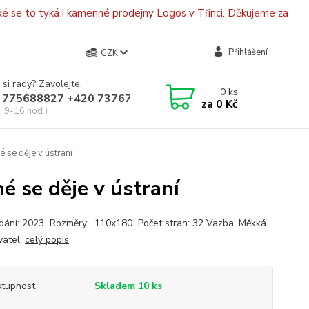
é se to tyká i kamenné prodejny Logos v Třinci. Děkujeme za
Přihlášení
CZK
 si rady? Zavolejte.
0
ks
 775688827 +420 737670415
za
0 Kč
, 9-16 hod.)
 se děje v ústraní
é se děje v ústraní
dání: 2023 Rozměry: 110x180 Počet stran: 32 Vazba: Měkká
atel:
celý popis
tupnost
Skladem 10 ks