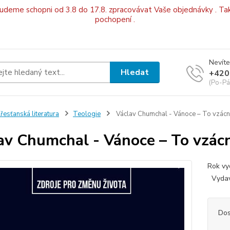
budeme schopni od 3.8 do 17.8. zpracovávat Vaše objednávky . Tak
pochopení .
Nevíte
Hledat
+420
(Po-Pá
řesťanská literatura
Teologie
Václav Chumchal - Vánoce – To vzácné
av Chumchal - Vánoce – To vzácn
Rok vy
Vydav
Dos