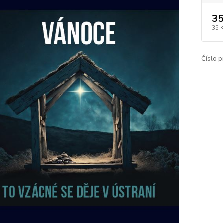
35
35 
Číslo p