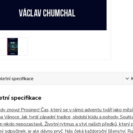
etní specifikace
tní specifikace
ady znovu! Prosinec! Čas, který se v rámci adventu tváří jako mě
na Vánoce. Jak tvrdí západní tradice, období klidu a pohody. Souh
m nikdo nepozastavil. Životní rytmus a styl našich předků, který 
ý odpočinek, je ale dávno pryč. Nás čeká každoroční šílenství.