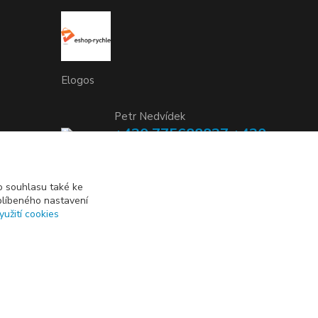
Elogos
Petr Nedvídek
+420 775688827 +420
737670415
(Po-Pá, 9-16 hod.)
 souhlasu také ke
blíbeného nastavení
info@elogos.cz
yužití cookies
Vytvořeno na
Eshop-rychle.cz