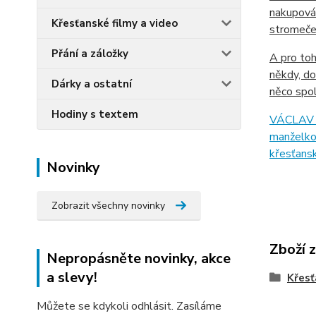
nakupován
Křesťanské filmy a video
stromeček
Přání a záložky
A pro toh
někdy, do
Dárky a ostatní
něco spol
Hodiny s textem
VÁCLAV C
manželkou
křesťansk
Novinky
Zobrazit všechny novinky
Zboží 
Nepropásněte novinky, akce
a slevy!
Křesť
Můžete se kdykoli odhlásit. Zasíláme