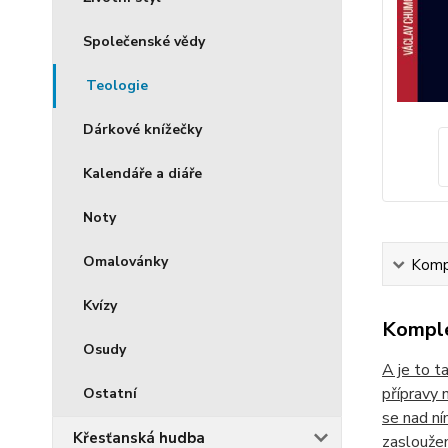
Společenské vědy
Teologie
Dárkové knížečky
Kalendáře a diáře
Noty
Omalovánky
Kompl
Kvízy
Komple
Osudy
A je to t
přípravy 
Ostatní
se nad ní
Křesťanská hudba
zasloužen