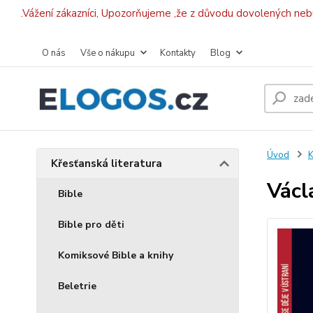
.Vážení zákazníci, Upozorňujeme ,že z důvodu dovolených ne
O nás
Vše o nákupu
Kontakty
Blog
Úvod
K
Křesťanská literatura
Václ
Bible
Bible pro děti
Komiksové Bible a knihy
Beletrie