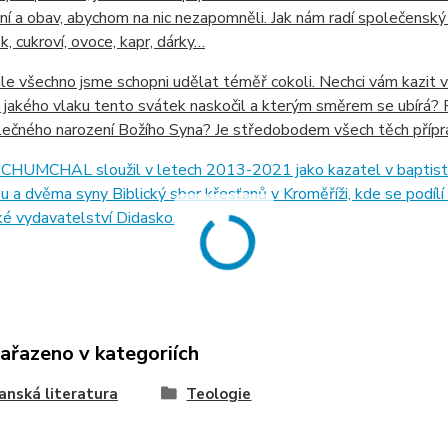
í a obav, abychom na nic nezapomněli. Jak nám radí společenský
, cukroví, ovoce, kapr, dárky…
le všechno jsme schopni udělat téměř cokoli. Nechci vám kazit 
 jakého vlaku tento svátek naskočil a kterým směrem se ubírá? 
ečného narození Božího Syna? Je středobodem všech těch příprav
HUMCHAL sloužil v letech 2013-2021 jako kazatel v baptistick
 a dvěma syny Biblický sbor křesťanů v Kroměříži, kde se podílí n
é vydavatelství Didasko.
zařazeno v kategoriích
anská literatura
Teologie