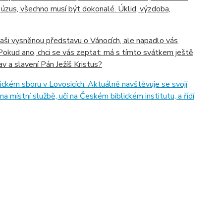
 úzus, všechno musí být dokonalé. Úklid, výzdoba,
vaši vysněnou představu o Vánocích, ale napadlo vás
Pokud ano, chci se vás zeptat: má s tímto svátkem ještě
 a slavení Pán Ježíš Kristus?
ém sboru v Lovosicích. Aktuálně navštěvuje se svojí
a místní službě, učí na Českém biblickém institutu, a řídí