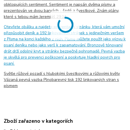
obklopujících sentiment. Sentiment je napsán dvěma písmy a
prezentován ve dvou barvách - šedé a švestkové. Znám plány,
které s tebou mám Jeremiáš 29:11
Otevřete obálku a najdete prezentační stránku, která vám umožní
přizpůsobit deník a 192 linkovaných stránek s jedinečným veršem
z Písma na konci každého z nich. Písmo můžete použít jako výzvu k
psaní deníku nebo jako verš k zapamatování. Bronzově tónovaný
drát drží odolný kryt a stránky bezpečně pohromadě. Pevná vazba
je skvělá pro prevenci poškození a poskytuje hladký povrch pro
psaní.
Světle růžové pozadí s hlubokými švestkovými a růžovými květy
Vázaná pevná vazba Plnobarevný tisk 192 linkovaných stran s
písmem
Zboží zařazeno v kategoriích