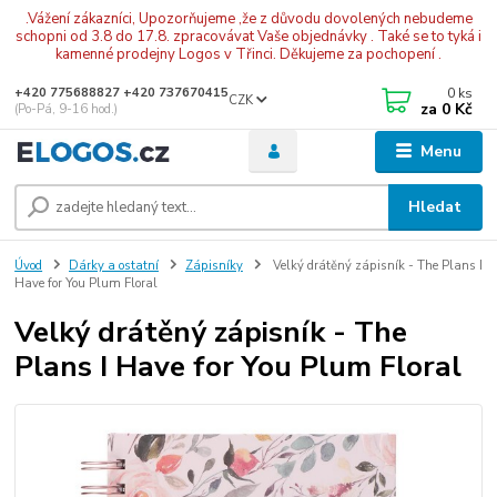
.Vážení zákazníci, Upozorňujeme ,že z důvodu dovolených nebudeme
schopni od 3.8 do 17.8. zpracovávat Vaše objednávky . Také se to tyká i
kamenné prodejny Logos v Třinci. Děkujeme za pochopení .
0
ks
+420 775688827 +420 737670415
CZK
za
0 Kč
(Po-Pá, 9-16 hod.)
Menu
Hledat
Úvod
Dárky a ostatní
Zápisníky
Velký drátěný zápisník - The Plans I
Have for You Plum Floral
Velký drátěný zápisník - The
Plans I Have for You Plum Floral