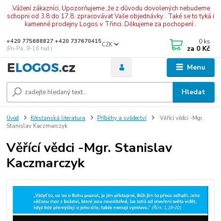
.Vážení zákazníci, Upozorňujeme ,že z důvodu dovolených nebudeme
schopni od 3.8 do 17.8. zpracovávat Vaše objednávky . Také se to tyká i
kamenné prodejny Logos v Třinci. Děkujeme za pochopení .
0
ks
+420 775688827 +420 737670415
CZK
za
0 Kč
(Po-Pá, 9-16 hod.)
Menu
Hledat
Úvod
Křesťanská literatura
Příběhy a svědectví
Věřící vědci -Mgr.
Stanislav Kaczmarczyk
Věřící vědci -Mgr. Stanislav
Kaczmarczyk