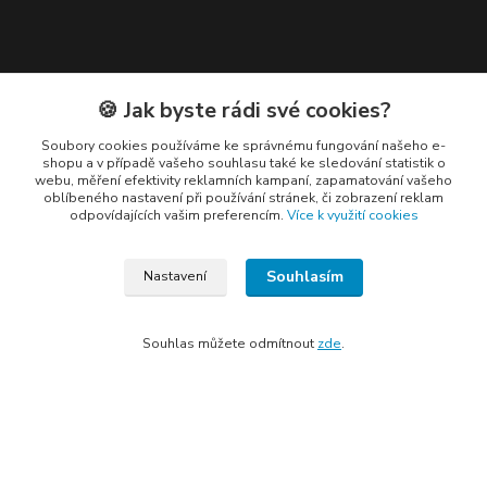
Kontakty
🍪 Jak byste rádi své cookies?
Soubory cookies používáme ke správnému fungování našeho e-
shopu a v případě vašeho souhlasu také ke sledování statistik o
webu, měření efektivity reklamních kampaní, zapamatování vašeho
oblíbeného nastavení při používání stránek, či zobrazení reklam
odpovídajících vašim preferencím.
Více k využití cookies
Elogos
Petr Nedvídek
Souhlasím
Nastavení
+420 775688827 +420 737670415
(Po-Pá, 9-16 hod.)
Souhlas můžete odmítnout
zde
.
info@elogos.cz
Vytvořeno na
Eshop-rychle.cz