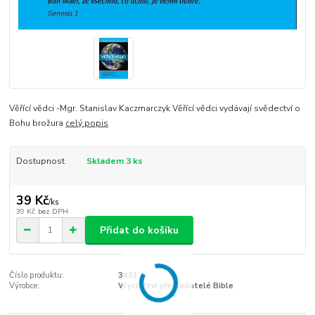
Věřící vědci -Mgr. Stanislav Kaczmarczyk Věřící vědci vydávají svědectví o
Bohu brožura
celý popis
Dostupnost
Skladem 3 ks
39 Kč
/
ks
39 Kč
bez DPH
Přidat do košíku
Číslo produktu:
3431
Výrobce:
Wycliffovi překladatelé Bible