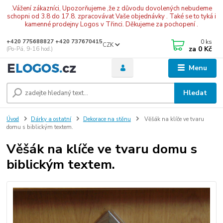
.Vážení zákazníci, Upozorňujeme ,že z důvodu dovolených nebudeme
schopni od 3.8 do 17.8. zpracovávat Vaše objednávky . Také se to tyká i
kamenné prodejny Logos v Třinci. Děkujeme za pochopení .
0
ks
+420 775688827 +420 737670415
CZK
za
0 Kč
(Po-Pá, 9-16 hod.)
Menu
Hledat
Úvod
Dárky a ostatní
Dekorace na stěnu
Věšák na klíče ve tvaru
domu s biblickým textem.
Věšák na klíče ve tvaru domu s
biblickým textem.