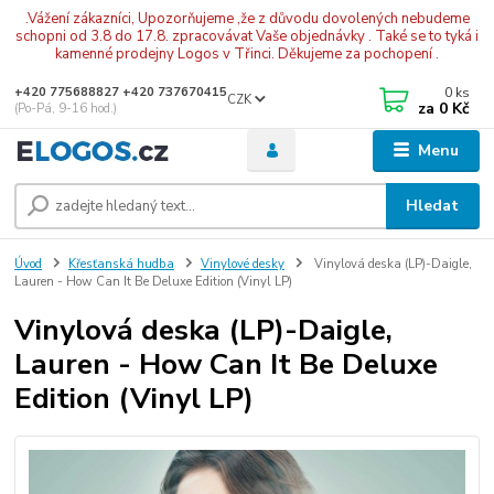
.Vážení zákazníci, Upozorňujeme ,že z důvodu dovolených nebudeme
schopni od 3.8 do 17.8. zpracovávat Vaše objednávky . Také se to tyká i
kamenné prodejny Logos v Třinci. Děkujeme za pochopení .
0
ks
+420 775688827 +420 737670415
CZK
za
0 Kč
(Po-Pá, 9-16 hod.)
Menu
Hledat
Úvod
Křesťanská hudba
Vinylové desky
Vinylová deska (LP)-Daigle,
Lauren - How Can It Be Deluxe Edition (Vinyl LP)
Vinylová deska (LP)-Daigle,
Lauren - How Can It Be Deluxe
Edition (Vinyl LP)