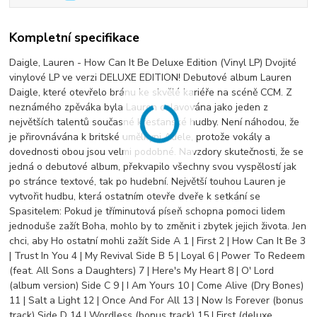
Kompletní specifikace
Daigle, Lauren - How Can It Be Deluxe Edition (Vinyl LP) Dvojité
vinylové LP ve verzi DELUXE EDITION! Debutové album Lauren
Daigle, které otevřelo bránu ke skvělé kariéře na scéně CCM. Z
neznámého zpěváka byla Lauren oslavována jako jeden z
největších talentů současné křesťanské hudby. Není náhodou, že
je přirovnávána k britské umělkyni Adele, protože vokály a
dovednosti obou jsou velmi podobné. Navzdory skutečnosti, že se
jedná o debutové album, překvapilo všechny svou vyspělostí jak
po stránce textové, tak po hudební. Největší touhou Lauren je
vytvořit hudbu, která ostatním otevře dveře k setkání se
Spasitelem: Pokud je tříminutová píseň schopna pomoci lidem
jednoduše zažít Boha, mohlo by to změnit i zbytek jejich života. Jen
chci, aby Ho ostatní mohli zažít Side A 1 | First 2 | How Can It Be 3
| Trust In You 4 | My Revival Side B 5 | Loyal 6 | Power To Redeem
(feat. All Sons a Daughters) 7 | Here's My Heart 8 | O' Lord
(album version) Side C 9 | I Am Yours 10 | Come Alive (Dry Bones)
11 | Salt a Light 12 | Once And For All 13 | Now Is Forever (bonus
track) Side D 14 | Wordless (bonus track) 15 | First (deluxe