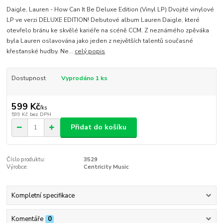
Daigle, Lauren - How Can It Be Deluxe Edition (Vinyl LP) Dvojité vinylové
LP ve verzi DELUXE EDITION! Debutové album Lauren Daigle, které
otevřelo bránu ke skvělé kariéře na scéně CCM. Z neznámého zpěváka
byla Lauren oslavována jako jeden z největších talentů současné
křesťanské hudby. Ne...
celý popis
Dostupnost
Vyprodáno 1 ks
599 Kč
/
ks
599 Kč
bez DPH
Přidat do košíku
Číslo produktu:
3529
Výrobce:
Centricity Music
Kompletní specifikace
Komentáře
0