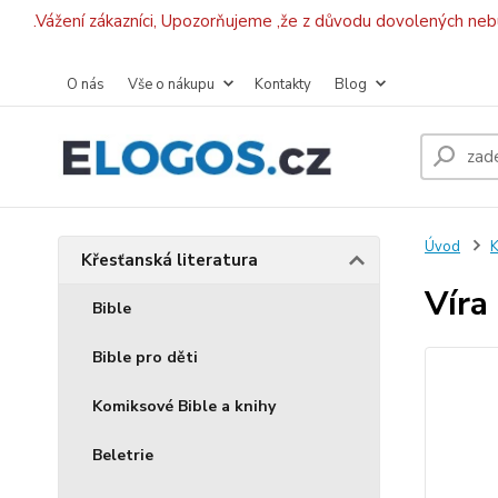
.Vážení zákazníci, Upozorňujeme ,že z důvodu dovolených ne
O nás
Vše o nákupu
Kontakty
Blog
Úvod
K
Křesťanská literatura
Víra
Bible
Bible pro děti
Komiksové Bible a knihy
Beletrie