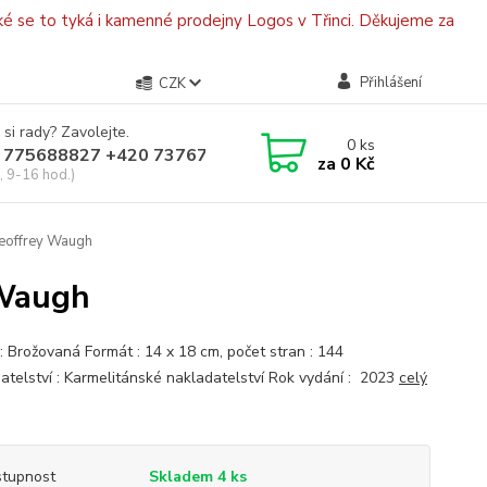
é se to tyká i kamenné prodejny Logos v Třinci. Děkujeme za
Přihlášení
CZK
 si rady? Zavolejte.
0
ks
 775688827 +420 737670415
za
0 Kč
, 9-16 hod.)
 Geoffrey Waugh
 Waugh
: Brožovaná Formát : 14 x 18 cm, počet stran : 144
atelství : Karmelitánské nakladatelství Rok vydání : 2023
celý
tupnost
Skladem 4 ks