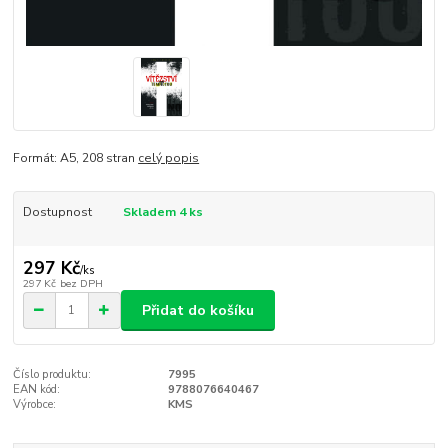
Formát: A5, 208 stran
celý popis
Dostupnost
Skladem 4 ks
297 Kč
/
ks
297 Kč
bez DPH
Přidat do košíku
Číslo produktu:
7995
EAN kód:
9788076640467
Výrobce:
KMS