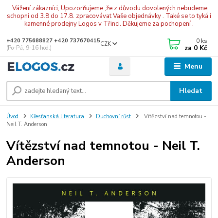
.Vážení zákazníci, Upozorňujeme ,že z důvodu dovolených nebudeme
schopni od 3.8 do 17.8. zpracovávat Vaše objednávky . Také se to tyká i
kamenné prodejny Logos v Třinci. Děkujeme za pochopení .
0
ks
+420 775688827 +420 737670415
CZK
za
0 Kč
(Po-Pá, 9-16 hod.)
Menu
Hledat
Úvod
Křesťanská literatura
Duchovní růst
Vítězství nad temnotou -
Neil T. Anderson
Vítězství nad temnotou - Neil T.
Anderson