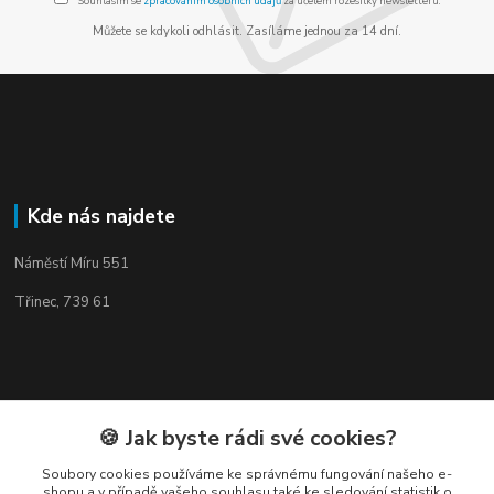
Souhlasím se
zpracováním osobních údajů
za účelem rozesílky newsletteru.
Můžete se kdykoli odhlásit. Zasíláme jednou za 14 dní.
Kde nás najdete
Náměstí Míru 551
Třinec, 739 61
Kontakty
🍪 Jak byste rádi své cookies?
Soubory cookies používáme ke správnému fungování našeho e-
shopu a v případě vašeho souhlasu také ke sledování statistik o