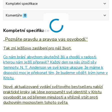
Kompletní specifikace
Komentáře
0
Kompletní specifikace
„Poznáte pravdu a pravda vás osvobodí.“
Tak zní Ježíšovo zaslíbení pro náš život.
Co nám brání, abychom skutečně žili a chodili v radosti,
kterou nám Ježíš připravil? Každý den na nás útočí síly
temnoty. N. T. Anderson ve své knize ukazuje, že máme k
dispozici moc je překonat tím, že budeme vědět, kým jsme v
Kristu.
Nové, aktualizované vydání světového bestselleru nabízí
praktické kroky, jak lépe porozumět své identitě v Kristu,
osvobodit se od břemen minulosti a vítězně stát proti
duchovním mocnostem tohoto světa.