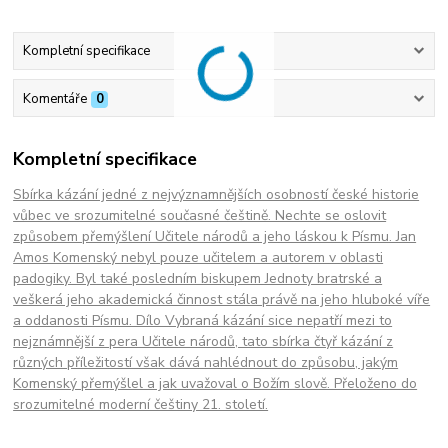
Kompletní specifikace
Komentáře
0
Kompletní specifikace
Sbírka kázání jedné z nejvýznamnějších osobností české historie
vůbec ve srozumitelné současné češtině. Nechte se oslovit
způsobem přemýšlení Učitele národů a jeho láskou k Písmu. Jan
Amos Komenský nebyl pouze učitelem a autorem v oblasti
padogiky. Byl také posledním biskupem Jednoty bratrské a
veškerá jeho akademická činnost stála právě na jeho hluboké víře
a oddanosti Písmu. Dílo Vybraná kázání sice nepatří mezi to
nejznámnější z pera Učitele národů, tato sbírka čtyř kázání z
různých příležitostí však dává nahlédnout do způsobu, jakým
Komenský přemýšlel a jak uvažoval o Božím slově. Přeloženo do
srozumitelné moderní češtiny 21. století.