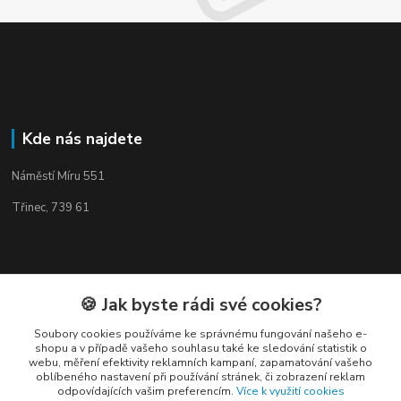
Kde nás najdete
Náměstí Míru 551
Třinec, 739 61
Kontakty
🍪 Jak byste rádi své cookies?
Soubory cookies používáme ke správnému fungování našeho e-
shopu a v případě vašeho souhlasu také ke sledování statistik o
webu, měření efektivity reklamních kampaní, zapamatování vašeho
oblíbeného nastavení při používání stránek, či zobrazení reklam
odpovídajících vašim preferencím.
Více k využití cookies