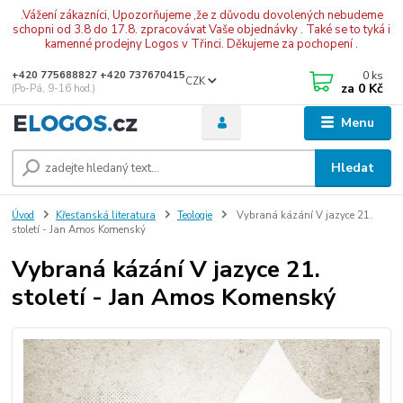
.Vážení zákazníci, Upozorňujeme ,že z důvodu dovolených nebudeme
schopni od 3.8 do 17.8. zpracovávat Vaše objednávky . Také se to tyká i
kamenné prodejny Logos v Třinci. Děkujeme za pochopení .
0
ks
+420 775688827 +420 737670415
CZK
za
0 Kč
(Po-Pá, 9-16 hod.)
Menu
Hledat
Úvod
Křesťanská literatura
Teologie
Vybraná kázání V jazyce 21.
století - Jan Amos Komenský
Vybraná kázání V jazyce 21.
století - Jan Amos Komenský