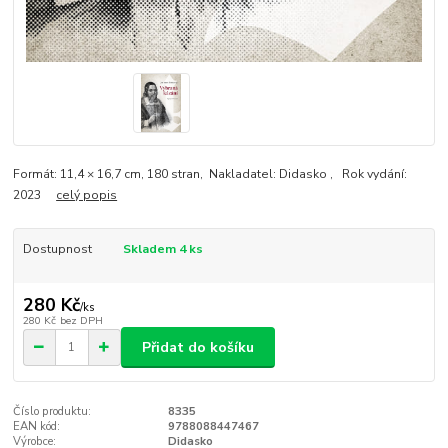
Formát: 11,4 × 16,7 cm, 180 stran, Nakladatel: Didasko , Rok vydání:
2023
celý popis
Dostupnost
Skladem 4 ks
280 Kč
/
ks
280 Kč
bez DPH
Přidat do košíku
Číslo produktu:
8335
EAN kód:
9788088447467
Výrobce:
Didasko