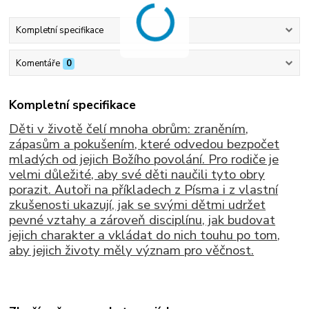
Kompletní specifikace
Komentáře
0
Kompletní specifikace
Děti v životě čelí mnoha obrům: zraněním,
zápasům a pokušením, které odvedou bezpočet
mladých od jejich Božího povolání. Pro rodiče je
velmi důležité, aby své děti naučili tyto obry
porazit. Autoři na příkladech z Písma i z vlastní
zkušenosti ukazují, jak se svými dětmi udržet
pevné vztahy a zároveň disciplínu, jak budovat
jejich charakter a vkládat do nich touhu po tom,
aby jejich životy měly význam pro věčnost.