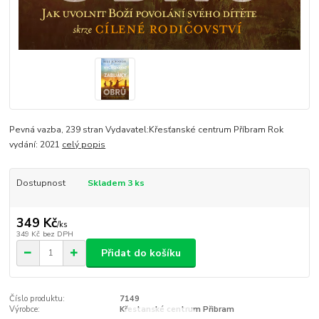
Pevná vazba, 239 stran Vydavatel:Křesťanské centrum Příbram Rok
vydání: 2021
celý popis
Dostupnost
Skladem 3 ks
349 Kč
/
ks
349 Kč
bez DPH
Přidat do košíku
Číslo produktu:
7149
Výrobce:
Křestanské centrum Přibram