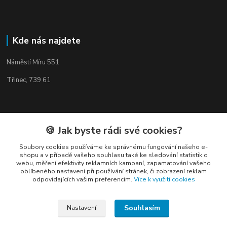
Kde nás najdete
Náměstí Míru 551
Třinec, 739 61
🍪 Jak byste rádi své cookies?
Kontakty
Soubory cookies používáme ke správnému fungování našeho e-
shopu a v případě vašeho souhlasu také ke sledování statistik o
webu, měření efektivity reklamních kampaní, zapamatování vašeho
oblíbeného nastavení při používání stránek, či zobrazení reklam
odpovídajících vašim preferencím.
Více k využití cookies
Elogos
Souhlasím
Nastavení
Petr Nedvídek