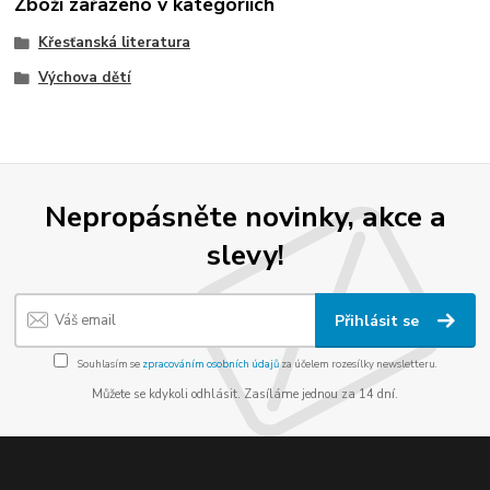
Zboží zařazeno v kategoriích
Křesťanská literatura
Výchova dětí
Nepropásněte novinky, akce a
slevy!
Přihlásit se
Souhlasím se
zpracováním osobních údajů
za účelem rozesílky newsletteru.
Můžete se kdykoli odhlásit. Zasíláme jednou za 14 dní.