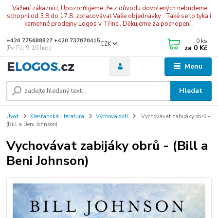
.Vážení zákazníci, Upozorňujeme ,že z důvodu dovolených nebudeme
schopni od 3.8 do 17.8. zpracovávat Vaše objednávky . Také se to tyká i
kamenné prodejny Logos v Třinci. Děkujeme za pochopení .
0
ks
+420 775688827 +420 737670415
CZK
za
0 Kč
(Po-Pá, 9-16 hod.)
Menu
Hledat
Úvod
Křesťanská literatura
Výchova dětí
Vychovávat zabijáky obrů -
(Bill a Beni Johnson)
Vychovávat zabijáky obrů - (Bill a
Beni Johnson)