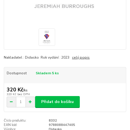
Nakladatel : Didasko Rok vydání : 2023
celý popis
Dostupnost
Skladem 5 ks
320 Kč
/
ks
320 Kč
bez DPH
Přidat do košíku
Číslo produktu:
8332
EAN kód:
9788088447405
Výrobce:
Didasko