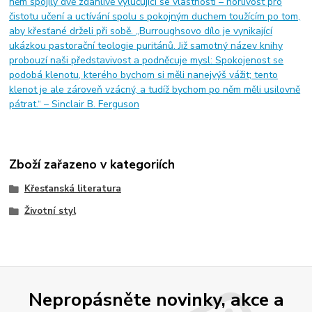
něm spojily dvě zdánlivě vylučující se vlastnosti – horlivost pro
čistotu učení a uctívání spolu s pokojným duchem toužícím po tom,
aby křesťané drželi při sobě. „Burroughsovo dílo je vynikající
ukázkou pastorační teologie puritánů. Již samotný název knihy
probouzí naši představivost a podněcuje mysl: Spokojenost se
podobá klenotu, kterého bychom si měli nanejvýš vážit; tento
klenot je ale zároveň vzácný, a tudíž bychom po něm měli usilovně
pátrat.“ – Sinclair B. Ferguson
Zboží zařazeno v kategoriích
Křesťanská literatura
Životní styl
Nepropásněte novinky, akce a