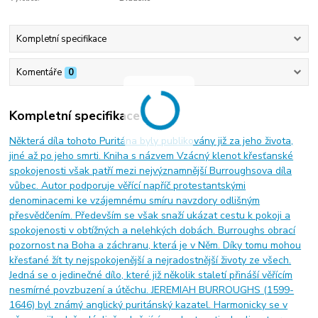
Kompletní specifikace
Komentáře
0
Kompletní specifikace
Některá díla tohoto Puritána byly publikovány již za jeho života,
jiné až po jeho smrti. Kniha s názvem Vzácný klenot křesťanské
spokojenosti však patří mezi nejvýznamnější Burroughsova díla
vůbec. Autor podporuje věřící napříč protestantskými
denominacemi ke vzájemnému smíru navzdory odlišným
přesvědčením. Především se však snaží ukázat cestu k pokoji a
spokojenosti v obtížných a nelehkých dobách. Burroughs obrací
pozornost na Boha a záchranu, která je v Něm. Díky tomu mohou
křesťané žít ty nejspokojenější a nejradostnější životy ze všech.
Jedná se o jedinečné dílo, které již několik staletí přináší věřícím
nesmírné povzbuzení a útěchu. JEREMIAH BURROUGHS (1599-
1646) byl známý anglický puritánský kazatel. Harmonicky se v