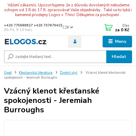
.Vážení zákazníci, Upozorňujeme ,že z důvodu dovolených nebudeme
schopni od 3.8 do 17.8. zpracovávat Vaše objednávky . Také se to tyká i
kamenné prodejny Logos v Třinci. Děkujeme za pochopení .
0
ks
+420 775688827 +420 737670415
CZK
za
0 Kč
(Po-Pá, 9-16 hod.)
Menu
Hledat
Úvod
Křesťanská literatura
Životní styl
Vzácný klenot křesťanské
spokojenosti - Jeremiah Burroughs
Vzácný klenot křesťanské
spokojenosti - Jeremiah
Burroughs