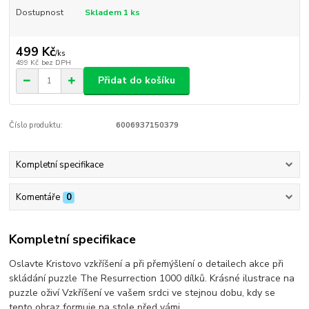
Dostupnost
Skladem 1 ks
499 Kč
/
ks
499 Kč
bez DPH
Přidat do košíku
Číslo produktu:
6006937150379
Kompletní specifikace
Komentáře
0
Kompletní specifikace
Oslavte Kristovo vzkříšení a při přemýšlení o detailech akce při
skládání puzzle The Resurrection 1000 dílků. Krásné ilustrace na
puzzle oživí Vzkříšení ve vašem srdci ve stejnou dobu, kdy se
tento obraz formuje na stole před vámi.