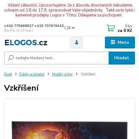
.Vážení zákazníci, Upozorňujeme ,že z důvodu dovolených nebudeme
schopni od 3.8 do 17.8. zpracovávat Vaše objednávky . Také se to tyká i
kamenné prodejny Logos v Třinci. Děkujeme za pochopení .
0
ks
+420 775688827 +420 737670415
CZK
za
0 Kč
(Po-Pá, 9-16 hod.)
Menu
Hledat
Úvod
Dárky a ostatní
Hračky a hry
Vzkříšení
Vzkříšení