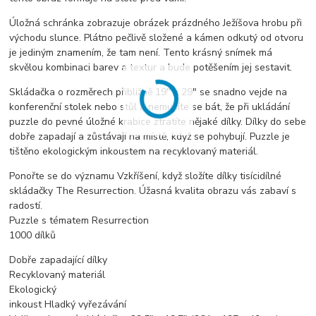
Úložná schránka zobrazuje obrázek prázdného Ježíšova hrobu při
východu slunce. Plátno pečlivě složené a kámen odkutý od otvoru
je jediným znamením, že tam není. Tento krásný snímek má
skvělou kombinaci barev a textur a bude potěšením jej sestavit.
Skládačka o rozměrech přibližně 19" x 29" se snadno vejde na
konferenční stolek nebo stůl a nemusíte se bát, že při ukládání
puzzle do pevné úložné krabice ztratíte nějaké dílky. Dílky do sebe
dobře zapadají a zůstávají na místě, když se pohybují. Puzzle je
tištěno ekologickým inkoustem na recyklovaný materiál.
Ponořte se do významu Vzkříšení, když složíte dílky tisícidílné
skládačky The Resurrection. Úžasná kvalita obrazu vás zabaví s
radostí.
Puzzle s tématem Resurrection
1000 dílků
Dobře zapadající dílky
Recyklovaný materiál
Ekologický
inkoust Hladký vyřezávání