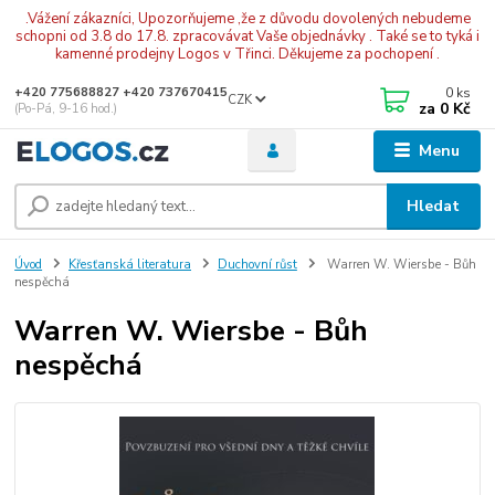
.Vážení zákazníci, Upozorňujeme ,že z důvodu dovolených nebudeme
schopni od 3.8 do 17.8. zpracovávat Vaše objednávky . Také se to tyká i
kamenné prodejny Logos v Třinci. Děkujeme za pochopení .
0
ks
+420 775688827 +420 737670415
CZK
za
0 Kč
(Po-Pá, 9-16 hod.)
Menu
Hledat
Úvod
Křesťanská literatura
Duchovní růst
Warren W. Wiersbe - Bůh
nespěchá
Warren W. Wiersbe - Bůh
nespěchá