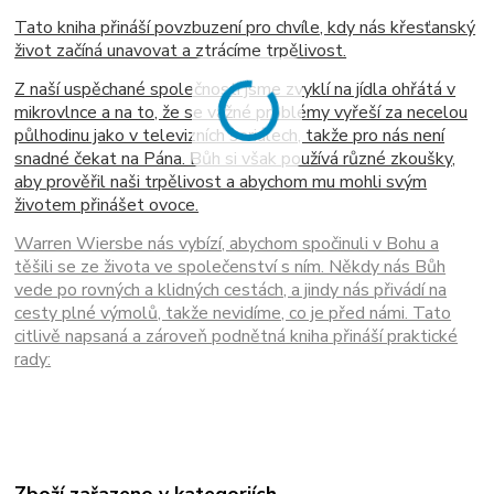
Tato kniha přináší povzbuzení pro chvíle, kdy nás křesťanský
život začíná unavovat a ztrácíme trpělivost.
Z naší uspěchané společnosti jsme zvyklí na jídla ohřátá v
mikrovlnce a na to, že se vážné problémy vyřeší za necelou
půlhodinu jako v televizních seriálech, takže pro nás není
snadné čekat na Pána. Bůh si však používá různé zkoušky,
aby prověřil naši trpělivost a abychom mu mohli svým
životem přinášet ovoce.
Warren Wiersbe nás vybízí, abychom spočinuli v Bohu a
těšili se ze života ve společenství s ním. Někdy nás Bůh
vede po rovných a klidných cestách, a jindy nás přivádí na
cesty plné výmolů, takže nevidíme, co je před námi. Tato
citlivě napsaná a zároveň podnětná kniha přináší praktické
rady: