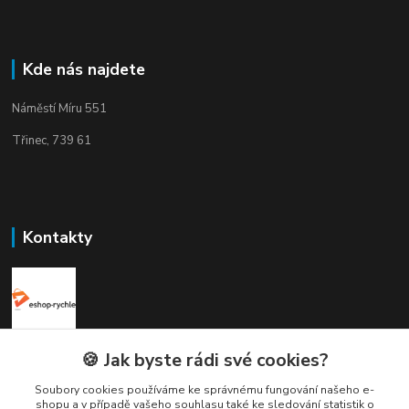
Kde nás najdete
Náměstí Míru 551
Třinec, 739 61
Kontakty
Elogos
🍪 Jak byste rádi své cookies?
Soubory cookies používáme ke správnému fungování našeho e-
Petr Nedvídek
shopu a v případě vašeho souhlasu také ke sledování statistik o