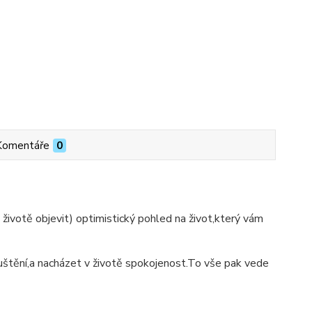
Komentáře
0
ivotě objevit) optimistický pohled na život,který vám
dpuštění,a nacházet v životě spokojenost.To vše pak vede