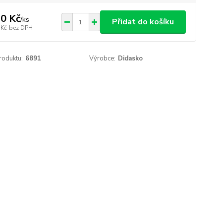
0 Kč
/
ks
Přidat do košíku
 Kč
bez DPH
roduktu:
6891
Výrobce:
Didasko