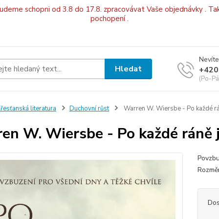
budeme schopni od 3.8 do 17.8. zpracovávat Vaše objednávky . Tak
pochopení .
Nevíte
Hledat
+420
(Po-Pá
řesťanská literatura
Duchovní růst
Warren W. Wiersbe - Po každé rá
en W. Wiersbe - Po každé ráně 
Povzbu
Rozměr
Dos