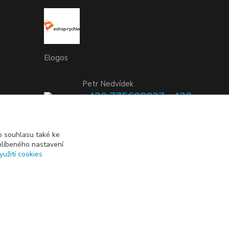
Elogos
Petr Nedvídek
+420 775688827 +420
737670415
(Po-Pá, 9-16 hod.)
 souhlasu také ke
blíbeného nastavení
info@elogos.cz
yužití cookies
Vytvořeno na
Eshop-rychle.cz