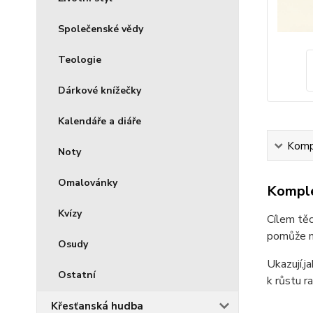
Společenské vědy
Teologie
Dárkové knížečky
Kalendáře a diáře
Kompl
Noty
Omalovánky
Komple
Kvízy
Cílem těc
pomůže n
Osudy
Ukazují,j
Ostatní
k růstu ra
Křesťanská hudba