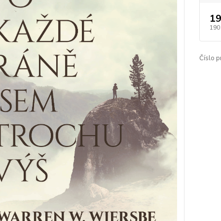
19
190
Číslo p