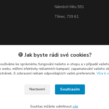
Náměstí Míru 551
Třinec, 739 61
🍪 Jak byste rádi své cookies?
používáme ke správnému fungování našeho e-shopu a v případě vašeho
k o webu, měření efektivity reklamních kampaní, zapamatování vašeho o
 stránek, či zobrazení reklam odpovídajících vašim preferencím.
Více k v
Souhlasím
Nastavení
Souhlas můžete odmítnout
zde
.