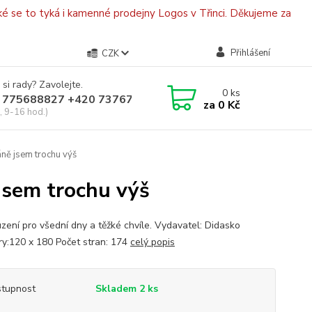
é se to tyká i kamenné prodejny Logos v Třinci. Děkujeme za
Přihlášení
CZK
 si rady? Zavolejte.
0
ks
 775688827 +420 737670415
za
0 Kč
, 9-16 hod.)
ně jsem trochu výš
jsem trochu výš
zení pro všední dny a těžké chvíle. Vydavatel: Didasko
y:120 x 180 Počet stran: 174
celý popis
tupnost
Skladem 2 ks