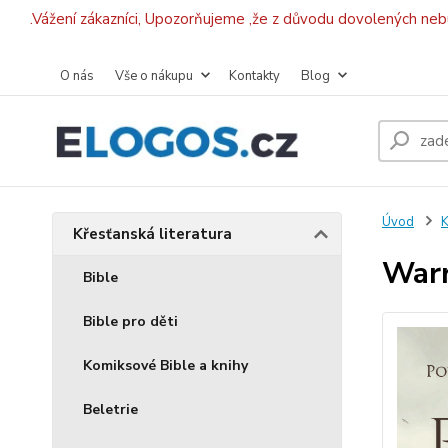
.Vážení zákazníci, Upozorňujeme ,že z důvodu dovolených ne
O nás
Vše o nákupu
Kontakty
Blog
Úvod
K
Křesťanská literatura
Warr
Bible
Bible pro děti
Komiksové Bible a knihy
Beletrie