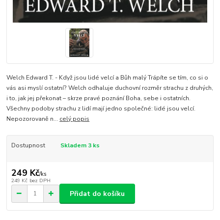
Welch Edward T. - Když jsou lidé velcí a Bůh malý Trápíte se tím, co si o
vás asi myslí ostatní? Welch odhaluje duchovní rozměr strachu z druhých,
i to, jak jej překonat – skrze pravé poznání Boha, sebe i ostatních.
Všechny podoby strachu z lidí mají jedno společné: lidé jsou velcí.
Nepozorovaně n...
celý popis
Dostupnost
Skladem 3 ks
249 Kč
/
ks
249 Kč
bez DPH
Přidat do košíku