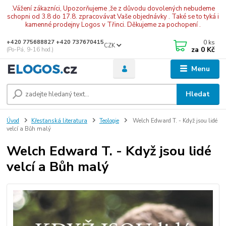
.Vážení zákazníci, Upozorňujeme ,že z důvodu dovolených nebudeme
schopni od 3.8 do 17.8. zpracovávat Vaše objednávky . Také se to tyká i
kamenné prodejny Logos v Třinci. Děkujeme za pochopení .
0
ks
+420 775688827 +420 737670415
CZK
za
0 Kč
(Po-Pá, 9-16 hod.)
Menu
Hledat
Úvod
Křesťanská literatura
Teologie
Welch Edward T. - Když jsou lidé
velcí a Bůh malý
Welch Edward T. - Když jsou lidé
velcí a Bůh malý