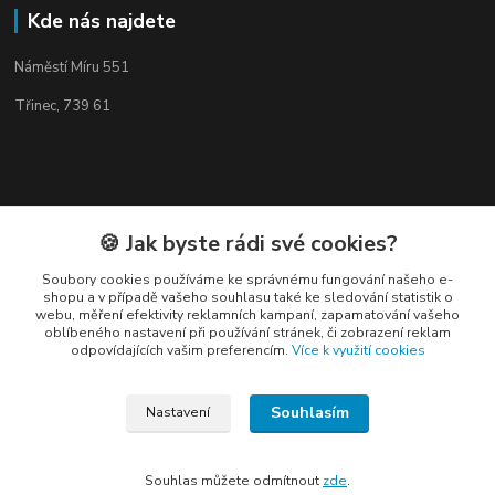
Kde nás najdete
Náměstí Míru 551
Třinec, 739 61
Kontakty
🍪 Jak byste rádi své cookies?
Soubory cookies používáme ke správnému fungování našeho e-
shopu a v případě vašeho souhlasu také ke sledování statistik o
webu, měření efektivity reklamních kampaní, zapamatování vašeho
oblíbeného nastavení při používání stránek, či zobrazení reklam
odpovídajících vašim preferencím.
Více k využití cookies
Elogos
Souhlasím
Petr Nedvídek
Nastavení
+420 775688827 +420 737670415
(Po-Pá, 9-16 hod.)
Souhlas můžete odmítnout
zde
.