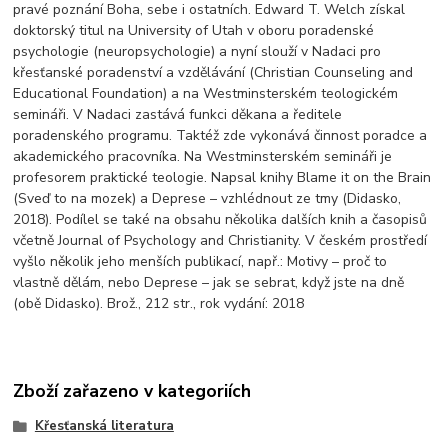
pravé poznání Boha, sebe i ostatních. Edward T. Welch získal
doktorský titul na University of Utah v oboru poradenské
psychologie (neuropsychologie) a nyní slouží v Nadaci pro
křesťanské poradenství a vzdělávání (Christian Counseling and
Educational Foundation) a na Westminsterském teologickém
semináři. V Nadaci zastává funkci děkana a ředitele
poradenského programu. Taktéž zde vykonává činnost poradce a
akademického pracovníka. Na Westminsterském semináři je
profesorem praktické teologie. Napsal knihy Blame it on the Brain
(Sveď to na mozek) a Deprese – vzhlédnout ze tmy (Didasko,
2018). Podílel se také na obsahu několika dalších knih a časopisů
včetně Journal of Psychology and Christianity. V českém prostředí
vyšlo několik jeho menších publikací, např.: Motivy – proč to
vlastně dělám, nebo Deprese – jak se sebrat, když jste na dně
(obě Didasko). Brož., 212 str., rok vydání: 2018
Zboží zařazeno v kategoriích
Křesťanská literatura