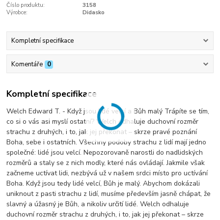
Číslo produktu:
3158
Výrobce:
Didasko
Kompletní specifikace
Komentáře
0
Kompletní specifikace
Welch Edward T. - Když jsou lidé velcí a Bůh malý Trápíte se tím,
co si o vás asi myslí ostatní? Welch odhaluje duchovní rozměr
strachu z druhých, i to, jak jej překonat – skrze pravé poznání
Boha, sebe i ostatních. Všechny podoby strachu z lidí mají jedno
společné: lidé jsou velcí. Nepozorovaně narostli do nadlidských
rozměrů a staly se z nich modly, které nás ovládají. Jakmile však
začneme uctívat lidi, nezbývá už v našem srdci místo pro uctívání
Boha. Když jsou tedy lidé velcí, Bůh je malý. Abychom dokázali
uniknout z pasti strachu z lidí, musíme především jasně chápat, že
slavný a úžasný je Bůh, a nikoliv určití lidé. Welch odhaluje
duchovní rozměr strachu z druhých, i to, jak jej překonat – skrze