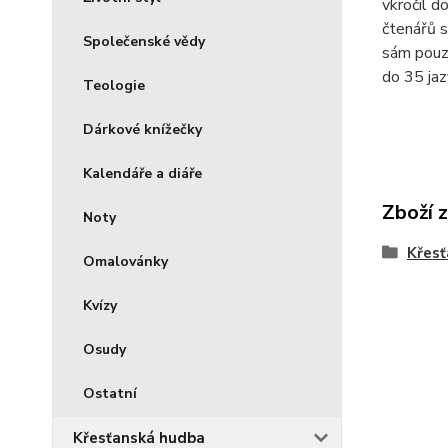
vkročil d
čtenářů s
Společenské vědy
sám pouze
do 35 jaz
Teologie
Dárkové knížečky
Kalendáře a diáře
Zboží 
Noty
Křesť
Omalovánky
Kvízy
Osudy
Ostatní
Křesťanská hudba