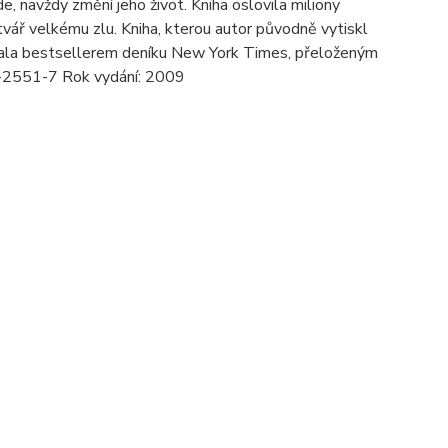
, navždy změní jeho život. Kniha oslovila miliony
vář velkému zlu. Kniha, kterou autor původně vytiskl
 stala bestsellerem deníku New York Times, přeloženým
42-2551-7 Rok vydání: 2009