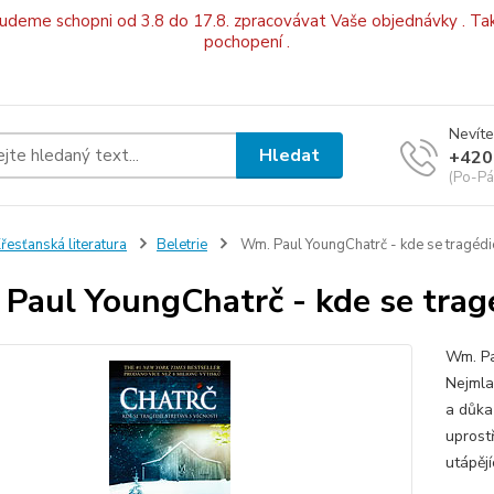
budeme schopni od 3.8 do 17.8. zpracovávat Vaše objednávky . Tak
pochopení .
Nevíte
Hledat
+420
(Po-Pá
řesťanská literatura
Beletrie
Wm. Paul YoungChatrč - kde se tragédie
Paul YoungChatrč - kde se tragé
Wm. Pa
Nejmla
a důka
uprost
utápějí