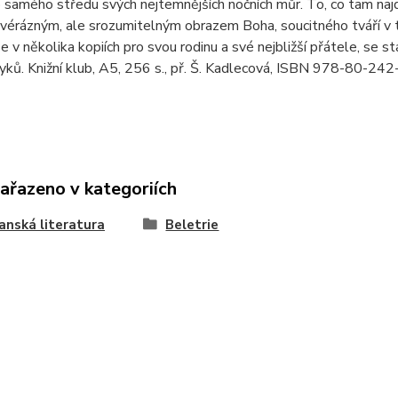
o samého středu svých nejtemnějších nočních můr. To, co tam najde
vérázným, ale srozumitelným obrazem Boha, soucitného tváří v t
 v několika kopiích pro svou rodinu a své nejbližší přátele, se
yků. Knižní klub, A5, 256 s., př. Š. Kadlecová, ISBN 978-80-2
zařazeno v kategoriích
anská literatura
Beletrie