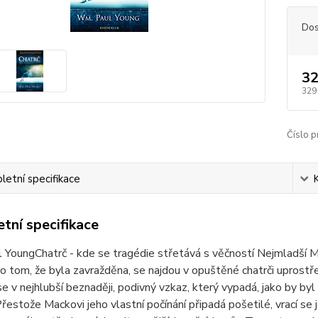
Dos
32
329
Číslo p
etní specifikace
tní specifikace
 YoungChatrč - kde se tragédie střetává s věčností Nejmladší 
o tom, že byla zavražděna, se najdou v opuštěné chatrči uprostře
 se v nejhlubší beznaději, podivný vzkaz, který vypadá, jako by b
Přestože Mackovi jeho vlastní počínání připadá pošetilé, vrací s