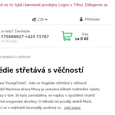
é se to tyká i kamenné prodejny Logos v Třinci. Děkujeme za
Přihlášení
CZK
 si rady? Zavolejte.
0
ks
 775688827 +420 737670415
za
0 Kč
, 9-16 hod.)
 střetává s věčností
die střetává s věčností
ul YoungChatrč - kde se tragédie střetává s věčností
dší Mackova dcera Missy je unesena během rodinného výletu
zy o tom, že byla zavražděna, se najdou v opuštěné chatrči
řed oregonské divočiny. O několik let později obdrží Mack,
cí se v nejhlubší beznaději, podivný vz...
celý popis