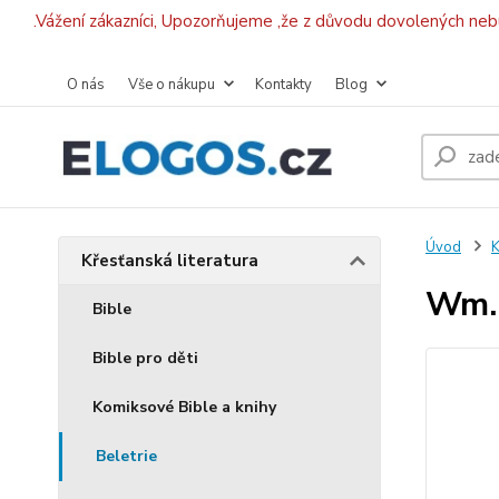
.Vážení zákazníci, Upozorňujeme ,že z důvodu dovolených ne
O nás
Vše o nákupu
Kontakty
Blog
Úvod
K
Křesťanská literatura
Wm. 
Bible
Bible pro děti
Komiksové Bible a knihy
Beletrie