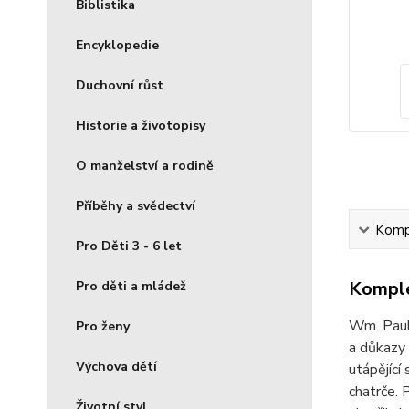
Biblistika
Encyklopedie
Duchovní růst
Historie a životopisy
O manželství a rodině
Příběhy a svědectví
Kompl
Pro Děti 3 - 6 let
Komple
Pro děti a mládež
Wm. Paul
Pro ženy
a důkazy 
Výchova dětí
utápějící
chatrče. 
Životní styl