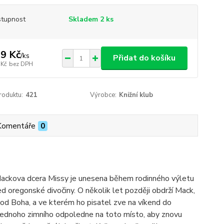
tupnost
Skladem 2 ks
9 Kč
/
ks
Přidat do košíku
 Kč
bez DPH
roduktu:
421
Výrobce:
Knižní klub
Komentáře
0
Mackova dcera Missy je unesena během rodinného výletu
d oregonské divočiny. O několik let později obdrží Mack,
yl od Boha, a ve kterém ho pisatel zve na víkend do
e jednoho zimního odpoledne na toto místo, aby znovu