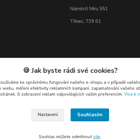
Náměstí Míru 551
Třinec, 739 61
🍪 Jak byste rádi své cookies?
používáme ke správnému fungování našeho e-shopu a v případě vašeho
k o webu, měření efektivity reklamních kampaní, zapamatování vašeho o
 stránek, či zobrazení reklam odpovídajících vašim preferencím.
Více k v
Souhlasím
Nastavení
Souhlas můžete odmítnout
zde
.