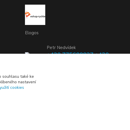
Elogos
Petr Nedvídek
+420 775688827 +420
737670415
(Po-Pá, 9-16 hod.)
 souhlasu také ke
blíbeného nastavení
info@elogos.cz
yužití cookies
Vytvořeno na
Eshop-rychle.cz