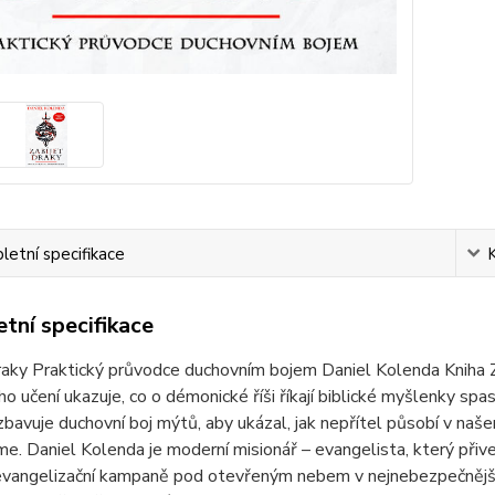
etní specifikace
tní specifikace
raky Praktický průvodce duchovním bojem Daniel Kolenda Kniha 
ho učení ukazuje, co o démonické říši říkají biblické myšlenky spa
bavuje duchovní boj mýtů, aby ukázal, jak nepřítel působí v naš
e. Daniel Kolenda je moderní misionář – evangelista, který přive
angelizační kampaně pod otevřeným nebem v nejnebezpečnějších,