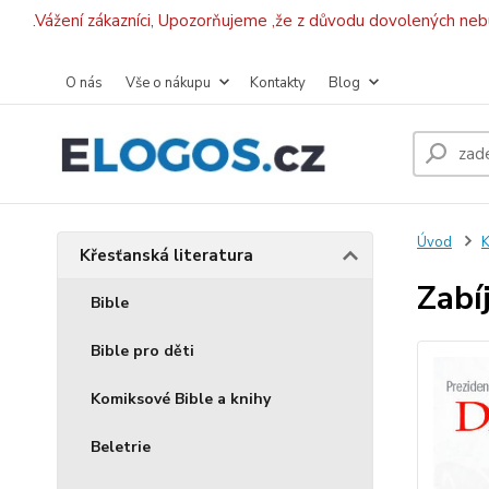
.Vážení zákazníci, Upozorňujeme ,že z důvodu dovolených ne
O nás
Vše o nákupu
Kontakty
Blog
Úvod
K
Křesťanská literatura
Zabí
Bible
Bible pro děti
Komiksové Bible a knihy
Beletrie