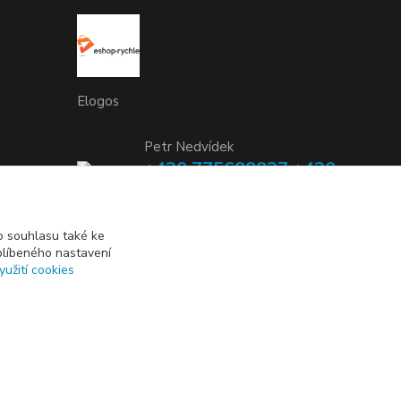
Elogos
Petr Nedvídek
+420 775688827 +420
737670415
(Po-Pá, 9-16 hod.)
 souhlasu také ke
blíbeného nastavení
info@elogos.cz
yužití cookies
Vytvořeno na
Eshop-rychle.cz