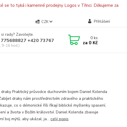
é se to tyká i kamenné prodejny Logos v Třinci. Děkujeme za
Přihlášení
CZK
 si rady? Zavolejte.
0
ks
 775688827 +420 737670415
za
0 Kč
, 9-16 hod.)
t draky Praktický průvodce duchovním bojem Daniel Kolenda
Zabíjet draky nám prostřednictvím zdravého a praktického
kazuje, co o démonické říši říkají biblické myšlenky spasení,
ení a života v Božím království. Daniel Kolenda zbavuje
í boj mýtů, aby ukázal, ja...
celý popis