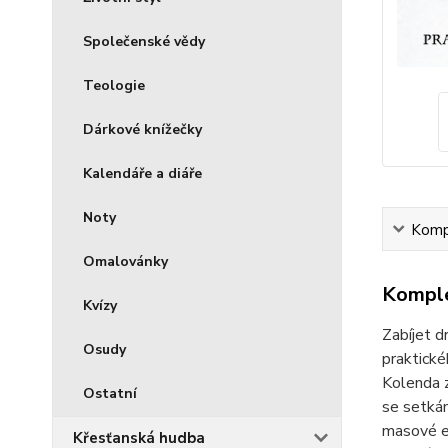
Společenské vědy
Teologie
Dárkové knížečky
Kalendáře a diáře
Noty
Kompl
Omalovánky
Komple
Kvízy
Zabíjet d
Osudy
praktické
Kolenda z
Ostatní
se setkám
masové ev
Křesťanská hudba