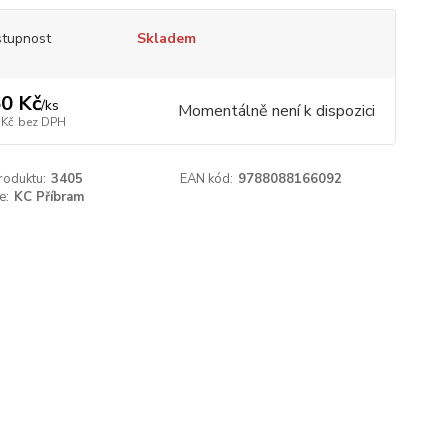
tupnost
Skladem
0 Kč
/
ks
Momentálně není k dispozici
 Kč
bez DPH
roduktu:
3405
EAN kód:
9788088166092
e:
KC Příbram