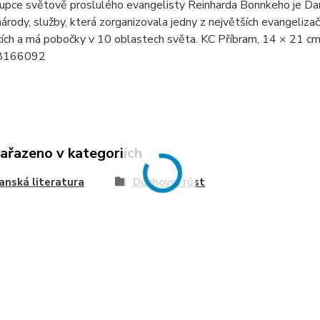
upce světově proslulého evangelisty Reinharda Bonnkeho je Dan
árody, služby, která zorganizovala jedny z největších evangelizačn
cích a má pobočky v 10 oblastech světa. KC Příbram, 14 × 21 
8166092
zařazeno v kategoriích
anská literatura
Duchovní růst