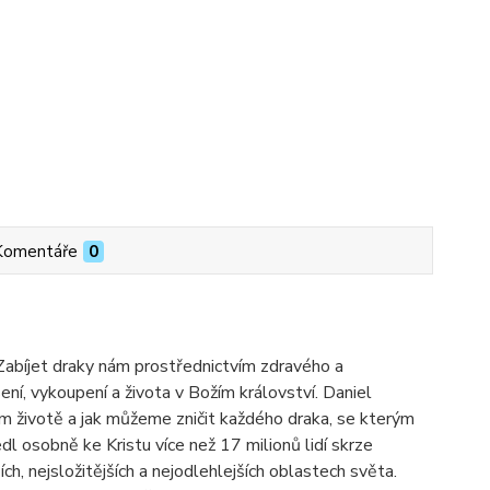
Komentáře
0
Zabíjet draky nám prostřednictvím zdravého a
sení, vykoupení a života v Božím království. Daniel
em životě a jak můžeme zničit každého draka, se kterým
dl osobně ke Kristu více než 17 milionů lidí skrze
 nejsložitějších a nejodlehlejších oblastech světa.