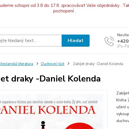
budeme schopni od 3.8 do 17.8. zpracovávat Vaše objednávky . Tak
pochopení .
Nevíte
Hledat
+420
(Po-Pá
řesťanská literatura
Duchovní růst
Zabíjet draky -Daniel Kolenda
jet draky -Daniel Kolenda
Zabíje
Kniha 
učení u
vykoup
duchovn