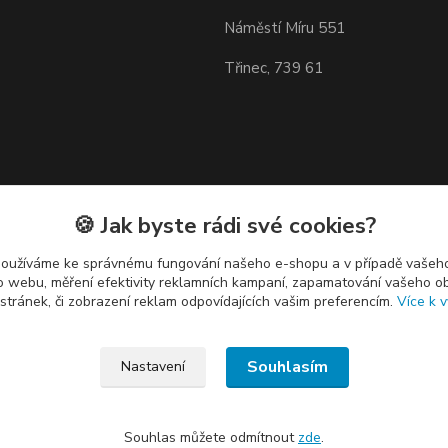
Náměstí Míru 551
Třinec, 739 61
🍪 Jak byste rádi své cookies?
používáme ke správnému fungování našeho e-shopu a v případě vašeho
k o webu, měření efektivity reklamních kampaní, zapamatování vašeho o
 stránek, či zobrazení reklam odpovídajících vašim preferencím.
Více k v
Souhlasím
Nastavení
Souhlas můžete odmítnout
zde
.