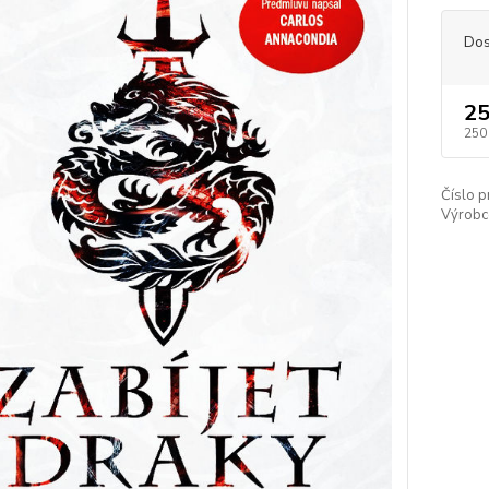
Dos
25
250
Číslo p
Výrobc