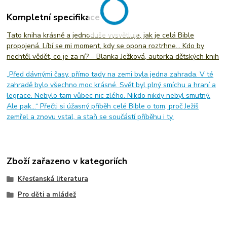
Kompletní specifikace
Tato kniha krásně a jednoduše vysvětluje, jak je celá Bible
propojená. Líbí se mi moment, kdy se opona roztrhne… Kdo by
nechtěl vědět, co je za ní? – Blanka Ježková, autorka dětských knih
„Před dávnými časy, přímo tady na zemi byla jedna zahrada. V té
zahradě bylo všechno moc krásné. Svět byl plný smíchu a hraní a
legrace. Nebylo tam vůbec nic zlého. Nikdo nikdy nebyl smutný.
Ale pak…“ Přečti si úžasný příběh celé Bible o tom, proč Ježíš
zemřel a znovu vstal, a staň se součástí příběhu i ty.
Zboží zařazeno v kategoriích
Křesťanská literatura
Pro děti a mládež