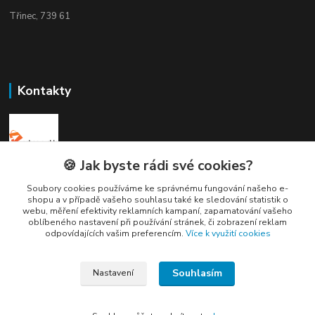
Třinec, 739 61
Kontakty
🍪 Jak byste rádi své cookies?
Elogos
Soubory cookies používáme ke správnému fungování našeho e-
shopu a v případě vašeho souhlasu také ke sledování statistik o
Petr Nedvídek
webu, měření efektivity reklamních kampaní, zapamatování vašeho
oblíbeného nastavení při používání stránek, či zobrazení reklam
+420 775688827 +420 737670415
odpovídajících vašim preferencím.
Více k využití cookies
(Po-Pá, 9-16 hod.)
info@elogos.cz
Souhlasím
Nastavení