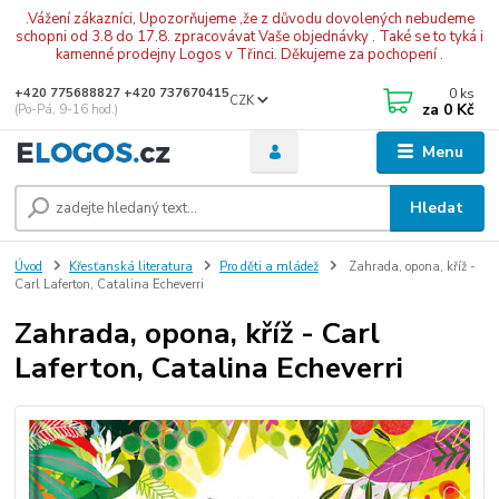
.Vážení zákazníci, Upozorňujeme ,že z důvodu dovolených nebudeme
schopni od 3.8 do 17.8. zpracovávat Vaše objednávky . Také se to tyká i
kamenné prodejny Logos v Třinci. Děkujeme za pochopení .
0
ks
+420 775688827 +420 737670415
CZK
za
0 Kč
(Po-Pá, 9-16 hod.)
Menu
Hledat
Úvod
Křesťanská literatura
Pro děti a mládež
Zahrada, opona, kříž -
Carl Laferton, Catalina Echeverri
Zahrada, opona, kříž - Carl
Laferton, Catalina Echeverri