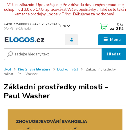
.Vážení zákazníci, Upozorňujeme ,že z důvodu dovolených nebudeme
schopni od 3.8 do 17.8. zpracovávat Vaše objednávky . Také se to tyká i
kamenné prodejny Logos v Třinci. Děkujeme za pochopení .
0
ks
+420 775688827 +420 737670415
CZK
za
0 Kč
(Po-Pá, 9-16 hod.)
Menu
Hledat
Úvod
Křesťanská literatura
Duchovní růst
Základní prostředky
milosti - Paul Washer
Základní prostředky milosti -
Paul Washer