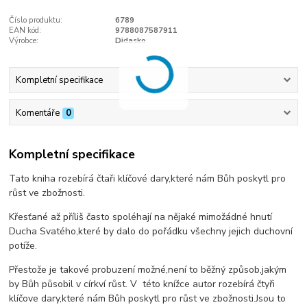
Číslo produktu:
6789
EAN kód:
9788087587911
Výrobce:
Didasko
Kompletní specifikace
Komentáře
0
Kompletní specifikace
Tato kniha rozebírá čtaři klíčové dary,které nám Bůh poskytl pro
růst ve zbožnosti.
Křesťané až příliš často spoléhají na nějaké mimožádné hnutí
Ducha Svatého,které by dalo do pořádku všechny jejich duchovní
potíže.
Přestože je takové probuzení možné,není to běžný způsob,jakým
by Bůh působil v církví růst. V této knížce autor rozebírá čtyři
klíčove dary,které nám Bůh poskytl pro růst ve zbožnosti.Jsou to