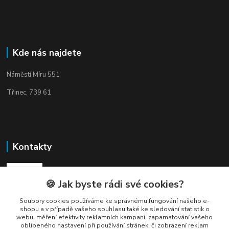
Kde nás najdete
Náměstí Míru 551
Třinec, 739 61
Kontakty
🍪 Jak byste rádi své cookies?
Soubory cookies používáme ke správnému fungování našeho e-
shopu a v případě vašeho souhlasu také ke sledování statistik o
Elogos
webu, měření efektivity reklamních kampaní, zapamatování vašeho
oblíbeného nastavení při používání stránek, či zobrazení reklam