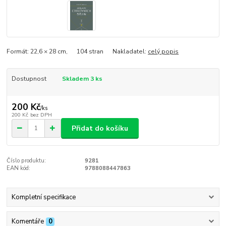
Formát: 22,6 × 28 cm, 104 stran Nakladatel:
celý popis
Dostupnost
Skladem 3 ks
200 Kč
/
ks
200 Kč
bez DPH
Přidat do košíku
Číslo produktu:
9281
EAN kód:
9788088447863
Kompletní specifikace
Komentáře
0