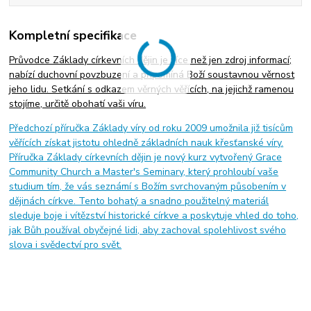
Kompletní specifikace
Průvodce Základy církevních dějin je více než jen zdroj informací;
nabízí duchovní povzbuzení a připomíná Boží soustavnou věrnost
jeho lidu. Setkání s odkazem věrných věřících, na jejichž ramenou
stojíme, určitě obohatí vaši víru.
Předchozí příručka Základy víry od roku 2009 umožnila již tisícům
věřících získat jistotu ohledně základních nauk křesťanské víry.
Příručka Základy církevních dějin je nový kurz vytvořený Grace
Community Church a Master's Seminary, který prohloubí vaše
studium tím, že vás seznámí s Božím svrchovaným působením v
dějinách církve. Tento bohatý a snadno použitelný materiál
sleduje boje i vítězství historické církve a poskytuje vhled do toho,
jak Bůh používal obyčejné lidi, aby zachoval spolehlivost svého
slova i svědectví pro svět.