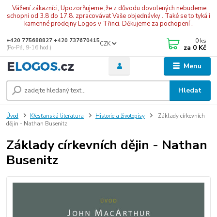
.Vážení zákazníci, Upozorňujeme ,že z důvodu dovolených nebudeme
schopni od 3.8 do 17.8. zpracovávat Vaše objednávky . Také se to tyká i
kamenné prodejny Logos v Třinci. Děkujeme za pochopení .
0
ks
+420 775688827 +420 737670415
CZK
za
0 Kč
(Po-Pá, 9-16 hod.)
Menu
Hledat
Úvod
Křesťanská literatura
Historie a životopisy
Základy církevních
dějin - Nathan Busenitz
Základy církevních dějin - Nathan
Busenitz