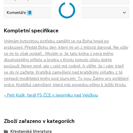
Komentáře
0
Kompletní specifikace
Vnímám bytostnou potřebu zaměřit se na Boha hned po
probuzení. Předat Bohu den, který mi on z milosti daroval. Ne vždy
se mi to však podaří… Myslím si, že tato kniha z pera mého
dlouholetého přítele a bratra v Kristu tomuto účelu dobře
poslouží. Nejen mně, ale i celé mé rodině. A věřím, že i vám, kteří
se do ní začtete. Kratičká zamyšlení nad kratičkými výňatky z té
nejlepší modlitební knihy pod sluncem: To jsou Žalmy pro potěšení
srdce. Kratičká zamyšlení, která nás povedou přímo k Ježíši Kristu.
– Petr Kulík, farář FS ČCE v Javorníku nad Veličkou
Zboží zařazeno v kategoriích
Křesťanská literatura