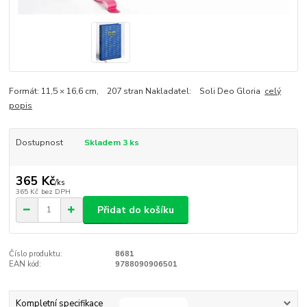
Formát: 11,5 × 16,6 cm, 207 stran Nakladatel: Soli Deo Gloria
celý
popis
Dostupnost
Skladem 3 ks
365 Kč
/
ks
365 Kč
bez DPH
Přidat do košíku
Číslo produktu:
8681
EAN kód:
9788090906501
Kompletní specifikace