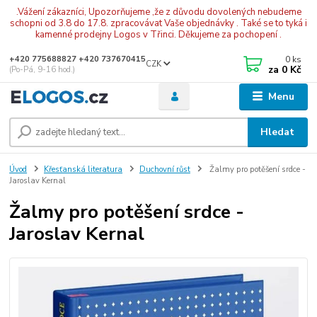
.Vážení zákazníci, Upozorňujeme ,že z důvodu dovolených nebudeme
schopni od 3.8 do 17.8. zpracovávat Vaše objednávky . Také se to tyká i
kamenné prodejny Logos v Třinci. Děkujeme za pochopení .
0
ks
+420 775688827 +420 737670415
CZK
za
0 Kč
(Po-Pá, 9-16 hod.)
Menu
Hledat
Úvod
Křesťanská literatura
Duchovní růst
Žalmy pro potěšení srdce -
Jaroslav Kernal
Žalmy pro potěšení srdce -
Jaroslav Kernal