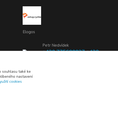
Elogos
Petr Nedvídek
+420 775688827 +420
737670415
(Po-Pá, 9-16 hod.)
 souhlasu také ke
blíbeného nastavení
info@elogos.cz
yužití cookies
Vytvořeno na
Eshop-rychle.cz