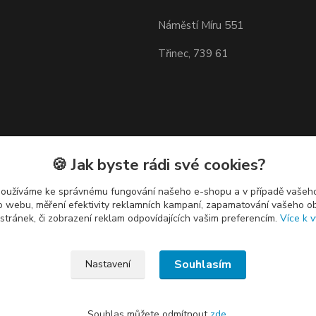
Náměstí Míru 551
Třinec, 739 61
🍪 Jak byste rádi své cookies?
používáme ke správnému fungování našeho e-shopu a v případě vašeho
k o webu, měření efektivity reklamních kampaní, zapamatování vašeho o
 stránek, či zobrazení reklam odpovídajících vašim preferencím.
Více k v
Souhlasím
Nastavení
Souhlas můžete odmítnout
zde
.