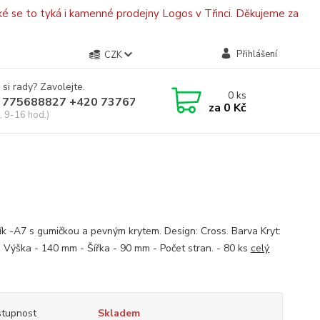
é se to tyká i kamenné prodejny Logos v Třinci. Děkujeme za
Přihlášení
CZK
 si rady? Zavolejte.
0
ks
 775688827 +420 737670415
za
0 Kč
, 9-16 hod.)
ík -A7 s gumičkou a pevným krytem. Design: Cross. Barva Kryt:
- Výška - 140 mm - Šířka - 90 mm - Počet stran. - 80 ks
celý
tupnost
Skladem