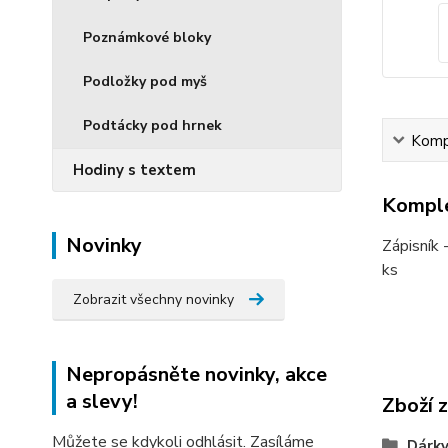
Poznámkové bloky
Podložky pod myš
Podtácky pod hrnek
Kompl
Hodiny s textem
Komple
Novinky
Zápisník 
ks
Zobrazit všechny novinky
Nepropásněte novinky, akce
a slevy!
Zboží 
Můžete se kdykoli odhlásit. Zasíláme
Dárky