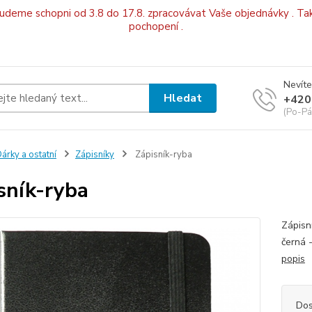
budeme schopni od 3.8 do 17.8. zpracovávat Vaše objednávky . Tak
pochopení .
Nevíte
Hledat
+420
(Po-Pá
árky a ostatní
Zápisníky
Zápisník-ryba
sník-ryba
Zápisn
černá 
popis
Dos