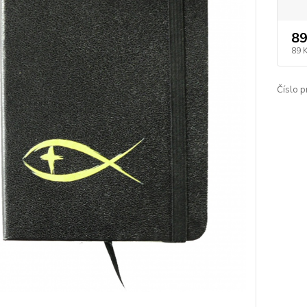
89
89 
Číslo p