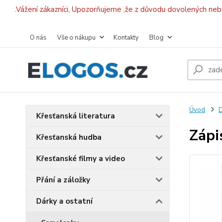
.Vážení zákazníci, Upozorňujeme ,že z důvodu dovolených ne
O nás
Vše o nákupu
Kontakty
Blog
Úvod
D
Křesťanská literatura
Zápi
Křesťanská hudba
Křesťanské filmy a video
Přání a záložky
Dárky a ostatní