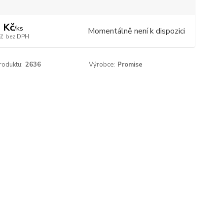
 Kč
/
ks
Momentálně není k dispozici
Kč
bez DPH
roduktu:
2636
Výrobce:
Promise