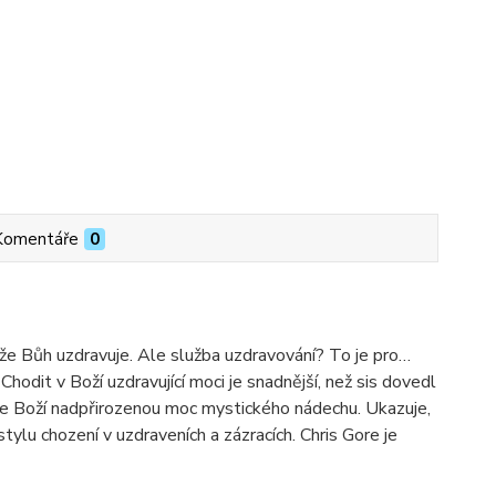
Komentáře
0
m, že Bůh uzdravuje. Ale služba uzdravování? To je pro…
odit v Boží uzdravující moci je snadnější, než sis dovedl
vuje Boží nadpřirozenou moc mystického nádechu. Ukazuje,
ylu chození v uzdraveních a zázracích. Chris Gore je