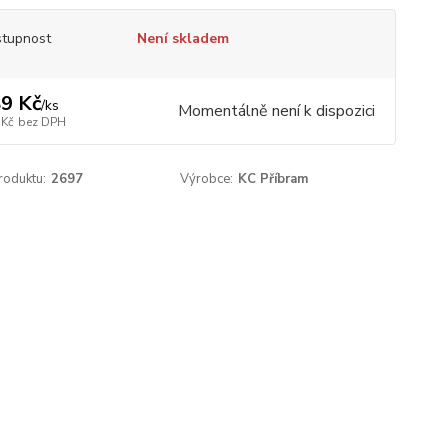
tupnost
Není skladem
9 Kč
/
ks
Momentálně není k dispozici
 Kč
bez DPH
roduktu:
2697
Výrobce:
KC Příbram