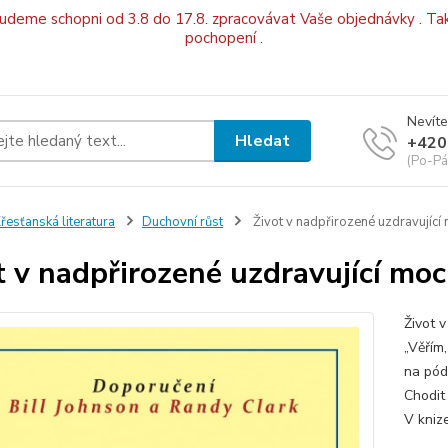
budeme schopni od 3.8 do 17.8. zpracovávat Vaše objednávky . Tak
pochopení .
Nevíte
Hledat
+420
(Po-Pá
řesťanská literatura
Duchovní růst
Život v nadpřirozené uzdravující 
t v nadpřirozené uzdravující moc
Život v
„Věřím
na pód
Chodit 
V knize