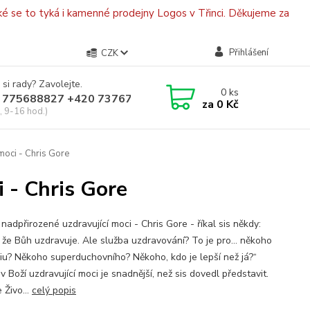
é se to tyká i kamenné prodejny Logos v Třinci. Děkujeme za
Přihlášení
CZK
 si rady? Zavolejte.
0
ks
 775688827 +420 737670415
za
0 Kč
, 9-16 hod.)
moci - Chris Gore
i - Chris Gore
 nadpřirozené uzdravující moci - Chris Gore - říkal sis někdy:
, že Bůh uzdravuje. Ale služba uzdravování? To je pro… někoho
iu? Někoho superduchovního? Někoho, kdo je lepší než já?“
v Boží uzdravující moci je snadnější, než sis dovedl představit.
 Živo...
celý popis