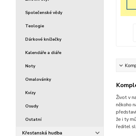
Společenské vědy
Teologie
Dárkové knížečky
Kalendáře a diáře
Kompl
Noty
Omalovánky
Komple
Kvízy
Život v n
někoho na
Osudy
představi
že i ty m
Ostatní
ředitel s
Křesťanská hudba