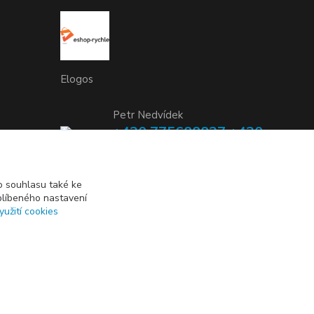
Elogos
Petr Nedvídek
+420 775688827 +420
737670415
(Po-Pá, 9-16 hod.)
 souhlasu také ke
blíbeného nastavení
info@elogos.cz
yužití cookies
Vytvořeno na
Eshop-rychle.cz