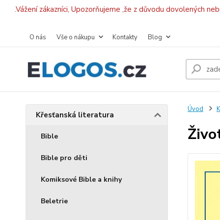
.Vážení zákazníci, Upozorňujeme ,že z důvodu dovolených ne
O nás
Vše o nákupu
Kontakty
Blog
Úvod
K
Křesťanská literatura
Živo
Bible
Bible pro děti
Komiksové Bible a knihy
Beletrie