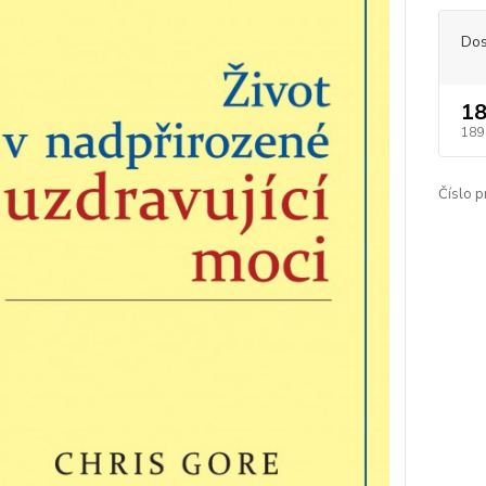
Dos
18
189
Číslo p