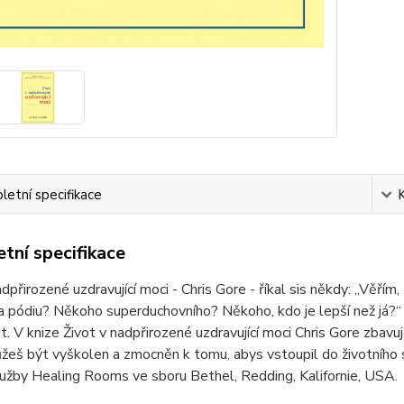
etní specifikace
tní specifikace
adpřirozené uzdravující moci - Chris Gore - říkal sis někdy: „Věří
 pódiu? Někoho superduchovního? Někoho, kdo je lepší než já?“ Ch
t. V knize Život v nadpřirozené uzdravující moci Chris Gore zba
ůžeš být vyškolen a zmocněn k tomu, abys vstoupil do životního st
lužby Healing Rooms ve sboru Bethel, Redding, Kalifornie, USA.