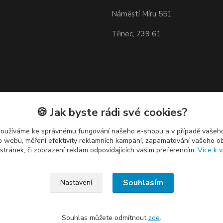
Náměstí Míru 551
Třinec, 739 61
🍪 Jak byste rádi své cookies?
používáme ke správnému fungování našeho e-shopu a v případě vašeho
k o webu, měření efektivity reklamních kampaní, zapamatování vašeho o
 stránek, či zobrazení reklam odpovídajících vašim preferencím.
Více k v
Souhlasím
Nastavení
Souhlas můžete odmítnout
zde
.